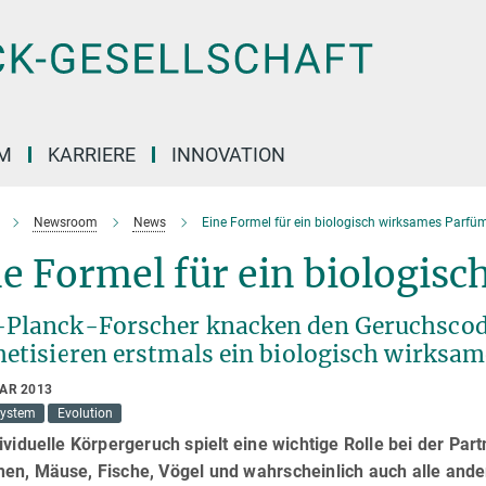
M
KARRIERE
INNOVATION
Newsroom
News
Eine Formel für ein biologisch wirksames Parfü
e Formel für ein biologis
Planck-Forscher knacken den Geruchscode
hetisieren erstmals ein biologisch wirksa
UAR 2013
ystem
Evolution
ividuelle Körpergeruch spielt eine wichtige Rolle bei der Pa
en, Mäuse, Fische, Vögel und wahrscheinlich auch alle ander