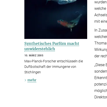
wurden 
welche 
Achsel
mit ei
In Zusa
welchem
Thomas 
Synthetisches Parfüm macht
unwiderstehlich
Wirkung
der rec
10. MÄRZ 2005
Max-Planck-Forscher entschlüsseln die
„Diese 
Duftbotschaft der Immungene von
sondern
Stichlingen
Erkennt
mehr
potenzi
möglich
Direktor