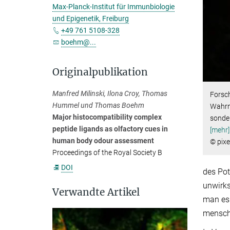
Max-Planck-Institut für Immunbiologie
und Epigenetik, Freiburg
+49 761 5108-328
boehm@...
Originalpublikation
Manfred Milinski, Ilona Croy, Thomas
Forsc
Hummel und Thomas Boehm
Wahrn
Major histocompatibility complex
sonder
peptide ligands as olfactory cues in
[mehr]
human body odour assessment
© pixe
Proceedings of the Royal Society B
DOI
des Pot
unwirks
Verwandte Artikel
man es 
mensch