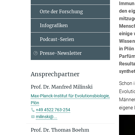
Immuna
den ei
Orte der Forschung
mitzug
Infografiken
Mensch
einige
Podcast-Serien
Wissens
in Plö
Presse-Newsletter
Parfüm
Resulta
synthe
Ansprechpartner
Schon i
Prof. Dr. Manfred Milinski
Evoluti
Max-Planck-Institut für Evolutionsbiologie,
Männern
Plön
eigene 
+49 4522 763-254
milinski@...
Prof. Dr. Thomas Boehm