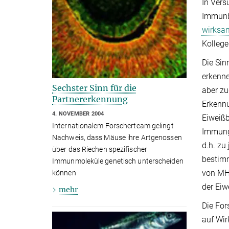
In Vers
Immunbi
wirksam
Kollege
Die Sin
erkenne
Sechster Sinn für die
aber zu
Partnererkennung
Erkenn
4. NOVEMBER 2004
Eiweiß
Internationalem Forscherteam gelingt
Immunge
Nachweis, dass Mäuse ihre Artgenossen
d.h. zu
über das Riechen spezifischer
bestimm
Immunmoleküle genetisch unterscheiden
von MHC
können
der Eiw
mehr
Die For
auf Wir