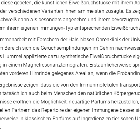
diese gebeten, die künstlichen Eiweißbruchstücke mit ihrem A
der verschiedenen Varianten ihnen am meisten zusagte. Es zei
schweiß dann als besonders angenehm und ihrem bevorzugten 
nem ihrem eigenen Immungen-Typ entsprechenden Eiweißbruchs
mmenarbeit mit Forschern der Hals-Nasen-Ohrenklinik der Unive
 Bereich sich die Geruchsempfindungen im Gehirn nachweisen 
Hummel applizierte dazu synthetische Eiweißbruchstücke eige
 in einem Magnetresonanztomografen. Erstaunlicherweise sprac
hten vorderen Hirnrinde gelegenes Areal an, wenn die Probandin
Ergebnisse zeigen, dass die von den Immunmolekülen transporti
 tatsächlich auch beim Menschen den natürlichen Körpergeruc
nisse eröffnen die Möglichkeit, neuartige Parfüms herzustellen
ellen Partnern das Repertoire der eigenen Immungene besser sig
erweise in klassischen Parfüms auf Ingredienzien tierischen U
.