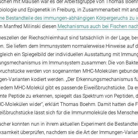
uchen mit Mäusen war es der Arbeitsgruppe von Thomas Boehm,
ologie und Epigenetik in Freiburg, in Zusammenarbeit mit an
e Bestandteile des immungen-abhängigen Körpergeruchs zu id
n Manfred Milinski diesen
Mechanismus auch bei Fischen nac
neszellen der Riechschleimhaut sind tatsächlich in der Lage, b
n. Sie liefern dem Immunsystem normalerweise Hinweise auf d
gleich ein Spiegelbild der individuellen Ausstattung mit Immu
ungsmechanismus im Immunsystem zusammen: Die von Bakteri
bruchstücke werden von sogenannten MHC-Molekülen gebunden.
n-Varianten kodiert werden. „Der Erkennungsmechanismus fun
 jedem MHC-Molekül gibt es passende Eiweißbruchstücke. Da 
te Peptide zu erkennen, spiegelt das Spektrum von Peptiden, 
-Molekülen wider“, erklärt Thomas Boehm. Damit hatten die F
eißbruchstücke lässt sich für die Immunmoleküle des Mensche
scher konnten nun in ihrem aktuellen Experiment die Bestandtei
ksamkeit überprüfen, nachdem sie die Art der Immungen-Varia