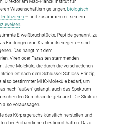
 Direktor am Max-Planck Institut für
deren Wissenschaftlern gelungen,
biologisch
entifizieren
– und zusammen mit seinem
hzuweisen
.
estimmte Eiweißbruchstücke, Peptide genannt, zu
as Eindringen von Krankheitserregern – sind
ngenen. Das hängt mit dem
en, Viren oder Parasiten stammenden
 Jene Moleküle, die durch die verschiedenen
ktioniert nach dem Schlüssel-Schloss-Prinzip,
es also bestimmter MHC-Moleküle bedarf, um
das nach "außen" gelangt, auch das Spektrum
orscher den Geruchscode geknackt. Die Struktur
n also voraussagen.
le des Körpergeruchs künstlich herstellen und
nten bei Probandinnen bestimmt hatten. Dazu