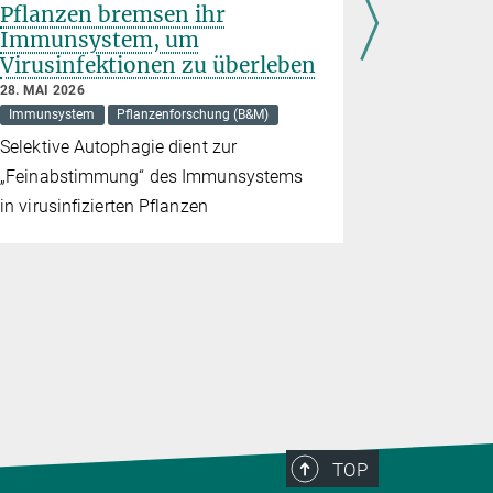
Pflanzen bremsen ihr
Genschal
Immunsystem, um
7. MAI 2026
Virusinfektionen zu überleben
Entwicklungs
28. MAI 2026
Vielfalt an
Immunsystem
Pflanzenforschung (B&M)
und Säuget
Selektive Autophagie dient zur
Veränderun
„Feinabstimmung“ des Immunsystems
DNA-Sequ
in virusinfizierten Pflanzen
TOP