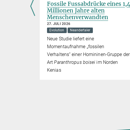
 leben
Fossile Fussabdrücke eines 1,
Millionen Jahre alten
Menschenverwandten
27. JULI 2026
die
Evolution
Neandertaler
Neue Studie liefert eine
wartung von
Momentaufnahme „fossilen
Verhaltens“ einer Homininen-Gruppe der
Art
Paranthropus boisei
im Norden
Kenias