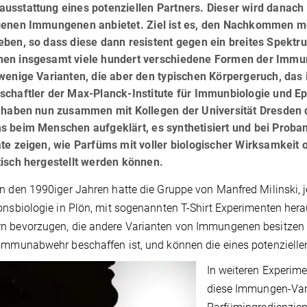
usstattung eines potenziellen Partners. Dieser wird danach 
genen Immungenen anbietet. Ziel ist es, den Nachkommen m
eben, so dass diese dann resistent gegen ein breites Spektr
en insgesamt viele hundert verschiedene Formen der Immu
 wenige Varianten, die aber den typischen Körpergeruch, das
chaftler der Max-Planck-Institute für Immunbiologie und Epi
n haben nun zusammen mit Kollegen der Universität Dresden d
s beim Menschen aufgeklärt, es synthetisiert und bei Proban
te zeigen, wie Parfüms mit voller biologischer Wirksamkeit 
tisch hergestellt werden können.
n den 1990iger Jahren hatte die Gruppe von Manfred Milinski, je
onsbiologie in Plön, mit sogenannten T-Shirt Experimenten he
 bevorzugen, die andere Varianten von Immungenen besitzen al
Immunabwehr beschaffen ist, und können die eines potenziellen 
In weiteren Experim
diese Immungen-Var