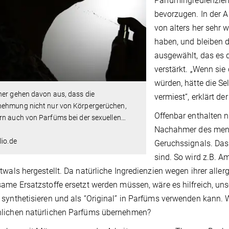
Parfümingredienzien
bevorzugen. In der
von alters her sehr 
haben, und bleiben 
ausgewählt, das es
verstärkt. „Wenn sie
würden, hätte die S
her gehen davon aus, dass die
vermiest“, erklärt de
ehmung nicht nur von Körpergerüchen,
Offenbar enthalten 
n auch von Parfüms bei der sexuellen
…
Nachahmer des men
lio.de
Geruchssignals. Das
sind. So wird z.B. 
twals hergestellt. Da natürliche Ingredienzien wegen ihrer all
ame Ersatzstoffe ersetzt werden müssen, wäre es hilfreich, uns
synthetisieren und als “Original” in Parfüms verwenden kann. 
lichen natürlichen Parfüms übernehmen?