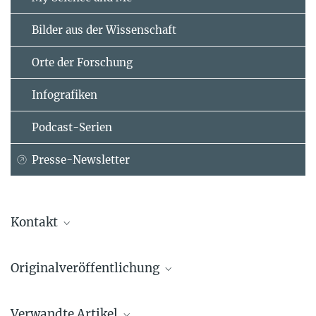
Bilder aus der Wissenschaft
Orte der Forschung
Infografiken
Podcast-Serien
Presse-Newsletter
Kontakt
Prof. Dr. Eberhard Bodenschatz
Originalveröffentlichung
Direktor
Max-Planck-Institut für Dynamik und Selbstorganisation, Göttingen
Gholamhossein Bagheri, Birte Thiede, Bardia Hejazi, Oliver
+49 551 5176-300
Verwandte Artikel
Schlenczek und Eberhard Bodenschatz