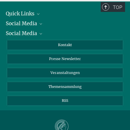
TOP
Quick Links
Social Media
Präsident
Social Media
Zahlen und Fakten
Bluesky
Jahresbericht
Mastodon
Facebook
Kontakt
Einkauf
LinkedIn
Instagram
Presse Newsletter
Meldestelle Fehlverhalten
TikTok
YouTube
Netiquette
Veranstaltungen
Themensammlung
RSS