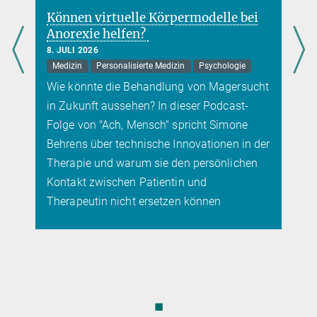
Eine Anleitung, wie der Metallbügel eines Mund-Nasen-Schutzes zu
Können virtuelle Körpermodelle bei
einer abgerundeten W-Form gefaltet werden sollte, um die Maske
Anorexie helfen?
an die Gesichtsform anzupassen.
8. JULI 2026
Medizin
Personalisierte Medizin
Psychologie
Wie könnte die Behandlung von Magersucht
in Zukunft aussehen? In dieser Podcast-
Folge von "Ach, Mensch" spricht Simone
Behrens über technische Innovationen in der
Therapie und warum sie den persönlichen
Kontakt zwischen Patientin und
Therapeutin nicht ersetzen können
◼