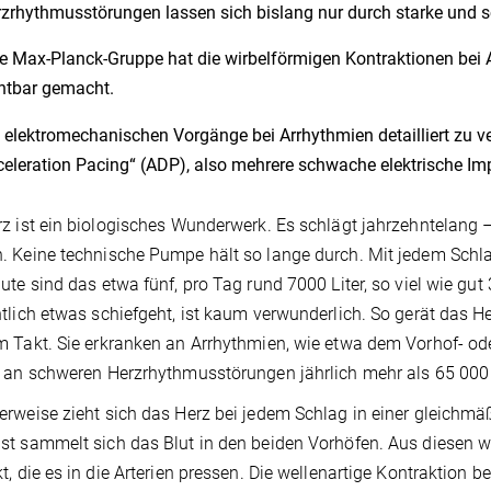
zrhythmusstörungen lassen sich bislang nur durch starke und 
e Max-Planck-Gruppe hat die wirbelförmigen Kontraktionen bei 
htbar gemacht.
 elektromechanischen Vorgänge bei Arrhythmien detailliert zu ve
eleration Pacing“ (ADP), also mehrere schwache elektrische Im
z ist ein biologisches Wunderwerk. Es schlägt jahrzehntelang
 Keine technische Pumpe hält so lange durch. Mit jedem Schlag dr
ute sind das etwa fünf, pro Tag rund 7000 Liter, so viel wie gu
tlich etwas schiefgeht, ist kaum verwunderlich. So gerät das
 Takt. Sie erkranken an Arrhythmien, wie etwa dem Vorhof- od
n an schweren Herzrhythmusstörungen jährlich mehr als 65 00
rweise zieht sich das Herz bei jedem Schlag in einer gleich
t sammelt sich das Blut in den beiden Vorhöfen. Aus diesen w
t, die es in die Arterien pressen. Die wellenartige Kontraktion 