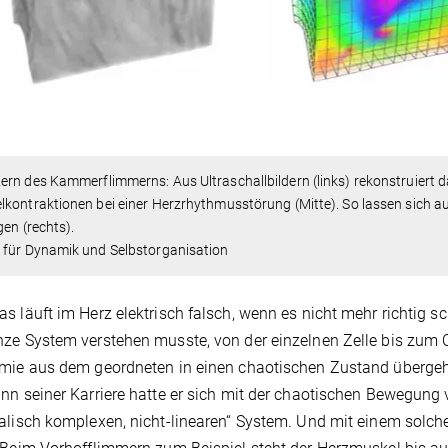
rn des Kammerflimmerns: Aus Ultraschallbildern (links) rekonstruiert
kontraktionen bei einer Herzrhythmusstörung (Mitte). So lassen sich a
gen (rechts).
 für Dynamik und Selbstorganisation
s läuft im Herz elektrisch falsch, wenn es nicht mehr richtig s
ze System verstehen musste, von der einzelnen Zelle bis zum O
mie aus dem geordneten in einen chaotischen Zustand übergeh
nn seiner Karriere hatte er sich mit der chaotischen Bewegung 
alisch komplexen, nicht-linearen“ System. Und mit einem solch