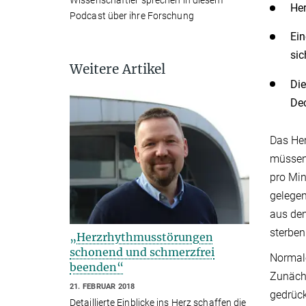
Her
Podcast über ihre Forschung
Ein
sic
Weitere Artikel
Die
Dec
Das Her
müssen.
pro Min
gelegen
aus dem
sterbe
„Herzrhythmusstörungen
schonend und schmerzfrei
Normale
beenden“
Zunächs
21. FEBRUAR 2018
gedrück
Detaillierte Einblicke ins Herz schaffen die