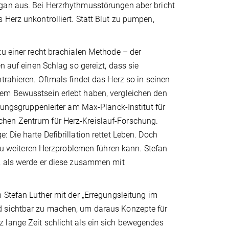
rgan aus. Bei Herzrhythmusstörungen aber bricht
 Herz unkontrolliert. Statt Blut zu pumpen,
zu einer recht brachialen Methode – der
n auf einen Schlag so gereizt, dass sie
trahieren. Oftmals findet das Herz so in seinen
lem Bewusstsein erlebt haben, vergleichen den
chungsgruppenleiter am Max-Planck-Institut für
chen Zentrum für Herz-Kreislauf-Forschung.
Die harte Defi­brillation rettet Leben. Doch
 weiteren Herzproblemen führen kann. Stefan
s, als werde er diese zusammen mit
 Stefan Luther mit der „Erregungsleitung im
d sichtbar zu machen, um daraus Konzepte für
 lange Zeit schlicht als ein sich bewegendes