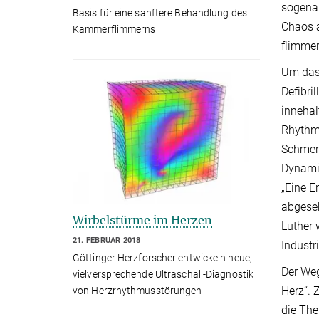
sogenan
Basis für eine sanftere Behandlung des
Chaos a
Kammerflimmerns
flimmer
Um das 
Defibri
innehal
Rhythmu
Schmerz
Dynamik
„Eine E
abgese
Wirbelstürme im Herzen
Luther 
21. FEBRUAR 2018
Industr
Göttinger Herzforscher entwickeln neue,
Der Weg
vielversprechende Ultraschall-Diagnostik
Herz“. 
von Herzrhythmusstörungen
die The