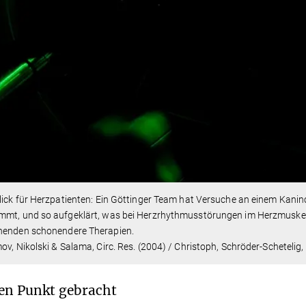
lick für Herzpatienten: Ein Göttinger Team hat Versuche an einem Kani
mt, und so aufgeklärt, was bei Herzrhythmusstörungen im Herzmuskel g
henden schonendere Therapien.
ov, Nikolski & Salama, Circ. Res. (2004) / Christoph, Schröder-Schetelig, 
en Punkt gebracht