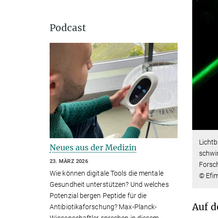
Podcast
Lichtb
Neues aus der Medizin
schwim
23. MÄRZ 2026
Forsc
Wie können digitale Tools die mentale
© Efim
Gesundheit unterstützen? Und welches
Potenzial bergen Peptide für die
Auf d
Antibiotikaforschung? Max-Planck-
Wissenschaftler sprechen in diesem