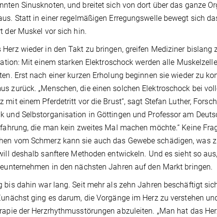
nten Sinusknoten, und breitet sich von dort über das ganze O
us. Statt in einer regelmäßigen Erregungswelle bewegt sich das
t der Muskel vor sich hin.
Herz wieder in den Takt zu bringen, greifen Mediziner bislang 
llation: Mit einem starken Elektroschock werden alle Muskelzelle
ten. Erst nach einer kurzen Erholung beginnen sie wieder zu kon
s zurück. „Menschen, die einen solchen Elektroschock bei vol
 mit einem Pferdetritt vor die Brust“, sagt Stefan Luther, Fors
 und Selbstorganisation in Göttingen und Professor am Deuts
rfahrung, die man kein zweites Mal machen möchte.“ Keine Frage: 
hen vom Schmerz kann sie auch das Gewebe schädigen, was zu
will deshalb sanftere Methoden entwickeln. Und es sieht so au
ieunternehmen in den nächsten Jahren auf den Markt bringen.
 bis dahin war lang. Seit mehr als zehn Jahren beschäftigt sich
Zunächst ging es darum, die Vorgänge im Herz zu verstehen un
rapie der Herzrhythmusstörungen abzuleiten. „Man hat das Herz