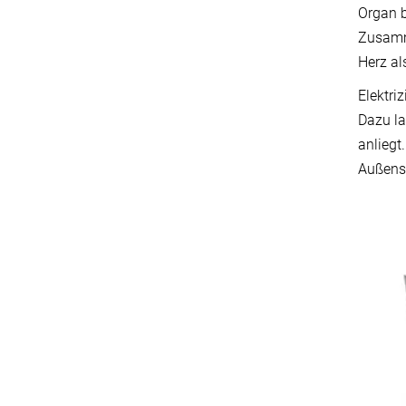
Organ b
Zusamm
Herz al
Elektri
Dazu la
anliegt
Außense