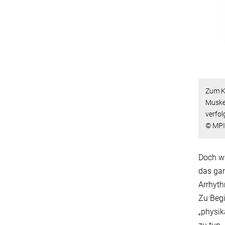
Zum Ke
Muskel
verfol
© MPI
Doch wa
das gan
Arrhyth
Zu Begi
„physik