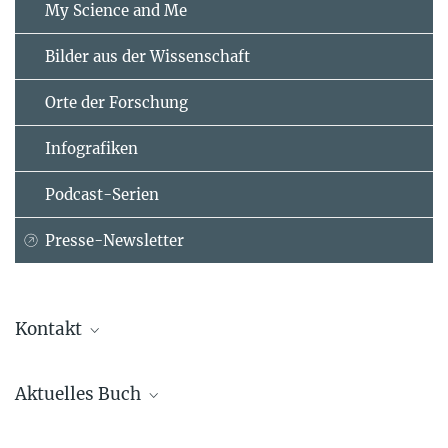
My Science and Me
Bilder aus der Wissenschaft
Orte der Forschung
Infografiken
Podcast-Serien
Presse-Newsletter
Kontakt
Dr. Christina Beck
Aktuelles Buch
Leiterin der Kommunikation
+49 89 2108-1275
Steffen Mau, Thomas Lux, Linus Westheuser
beck@...