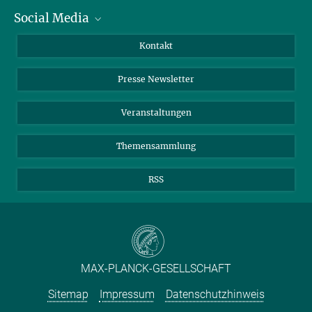
Social Media
Zahlen und Fakten
Bluesky
Jahresbericht
Mastodon
Facebook
Kontakt
Einkauf
LinkedIn
Instagram
Presse Newsletter
Meldestelle Fehlverhalten
TikTok
YouTube
Netiquette
Veranstaltungen
Themensammlung
RSS
MAX-PLANCK-GESELLSCHAFT
Sitemap
Impressum
Datenschutzhinweis