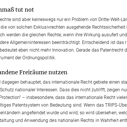
nmaß tut not
echte sind aber keineswegs nur ein Problem von Dritte-Welt-Lä
 die von solchen Exklusivrechten ausgehende Rechtssicherheit i
ich werden die gleichen Rechte, wenn ihre Wirkung ausufert un
dere Allgemeininteressen beeinträchtigt. Entscheidend ist das
bedeutet eben nicht mehr Innovation. Gerade das Patentrecht die
trument der Ordnungspolitik.
andene Freiräume nutzen
d dagegen behauptet, das internationale Recht gebiete einen 
 Schutz nationaler Interessen. Dass dies nicht zutrifft, zeigen n
Protection“ – insbesondere, dass das internationale Recht viel
ltiges Patentsystem von Bedeutung sind. Wenn das TRIPS-Übe
enländern angefeindet wurde und wird, so wird übersehen, welche
altung und Anwendung des nationalen Rechts in Wahrheit enth