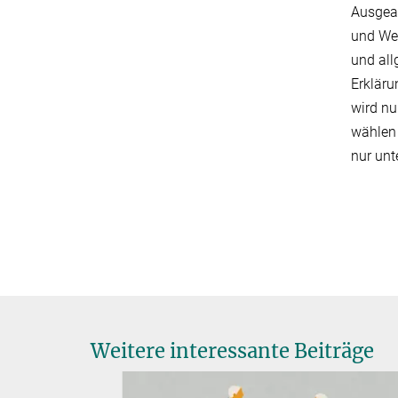
Ausgear
und Wet
und all
Erkläru
wird nu
wählen 
nur unt
Weitere interessante Beiträge