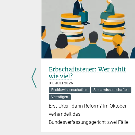
atie
Erbschaftsteuer: Wer zahlt
wie viel?
senschaften
31. JULI 2026
Rechtswissenschaften
Sozialwissenschaften
haft erst
Vermögen
ftsform
Erst Urteil, dann Reform? Im Oktober
 nur
verhandelt das
Bundesverfassungsgericht zwei Fälle
 haben auch