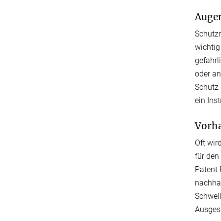
Auge
Schutzr
wichtig
gefährl
oder an
Schutz 
ein Ins
Vorh
Oft wir
für den
Patent 
nachha
Schwell
Ausgest