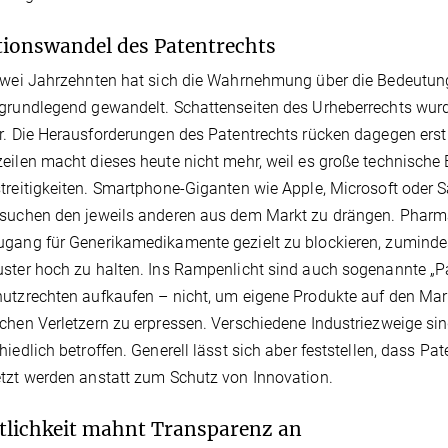
ionswandel des Patentrechts
zwei Jahrzehnten hat sich die Wahrnehmung über die Bedeutun
grundlegend gewandelt. Schattenseiten des Urheberrechts wurd
r. Die Herausforderungen des Patentrechts rücken dagegen erst 
eilen macht dieses heute nicht mehr, weil es große technische
treitigkeiten. Smartphone-Giganten wie Apple, Microsoft oder 
rsuchen den jeweils anderen aus dem Markt zu drängen. Phar
gang für Generikamedikamente gezielt zu blockieren, zumindest
ster hoch zu halten. Ins Rampenlicht sind auch sogenannte „Pat
utzrechten aufkaufen – nicht, um eigene Produkte auf den Ma
chen Verletzern zu erpressen. Verschiedene Industriezweige s
hiedlich betroffen. Generell lässt sich aber feststellen, dass 
tzt werden anstatt zum Schutz von Innovation.
tlichkeit mahnt Transparenz an