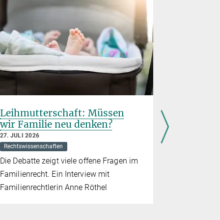
Leihmutterschaft: Müssen
Max-Plan
wir Familie neu denken?
europäi
Forschu
27. JULI 2026
indische
Rechtswissenschaften
24. JUNI 202
Die Debatte zeigt viele offene Fragen im
International
Familienrecht. Ein Interview mit
Mit dem Cen
Familienrechtlerin Anne Röthel
India (CLHI
Rechtsgesc