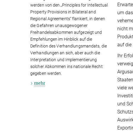
Erwarte
werden von den „Principles for Intellectual
Property Provisions in Bilateral and
um das 
Regional Agreements“ flankiert, in denen
vehemen
die Gefahren unausgewogener
nicht m
Freihandelsabkommen aufgezeigt und
Produk
Empfehlungen im Hinblick auf die
auf die
Definition des Verhandlungsmandats, die
Verhandlungen an sich, aber auch die
Ihr Erf
Interpretation und Implementierung
verweig
solcher Abkommen ins nationale Recht
Argusau
gegeben werden.
Staaten
mehr
viele w
Investi
und Sch
Schutzs
Auswirk
Exporti