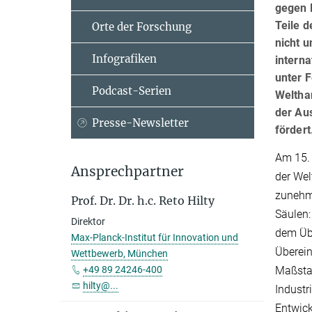
gegen 
Teile 
Orte der Forschung
nicht u
Infografiken
interna
unter 
Podcast-Serien
Welthan
der Aus
Presse-Newsletter
fördert
Am 15. 
Ansprechpartner
der Wel
zunehme
Prof. Dr. Dr. h.c. Reto Hilty
Säulen
Direktor
dem Üb
Max-Planck-Institut für Innovation und
Überei
Wettbewerb, München
Maßstab
+49 89 24246-400
hilty@...
Industr
Entwick