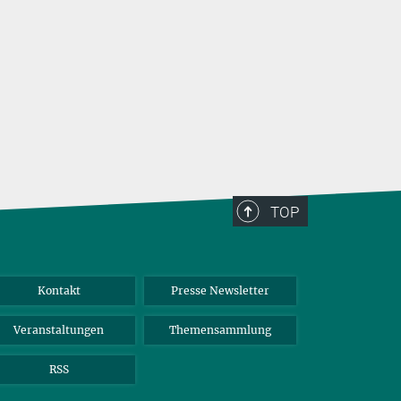
seine Koope
TOP
Kontakt
Presse Newsletter
Veranstaltungen
Themensammlung
RSS