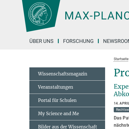
Hauptinhalt
ÜBER UNS
FORSCHUNG
NEWSROO
Startseite
Pr
Wissenschaftsmagazin
Expe
Veranstaltungen
Abk
Portal für Schulen
14. APRI
Rechtsw
My Science and Me
Das Pat
nächst
Bilder aus der Wissenschaft