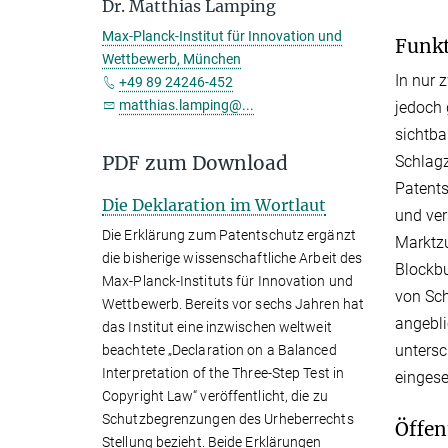
Dr. Matthias Lamping
Max-Planck-Institut für Innovation und
Funkt
Wettbewerb, München
In nur 
+49 89 24246-452
matthias.lamping@...
jedoch 
sichtba
PDF zum Download
Schlagz
Patents
Die Deklaration im Wortlaut
und ve
Die Erklärung zum Patentschutz ergänzt
Marktzu
die bisherige wissenschaftliche Arbeit des
Blockbu
Max-Planck-Instituts für Innovation und
von Sch
Wettbewerb. Bereits vor sechs Jahren hat
angebli
das Institut eine inzwischen weltweit
untersc
beachtete „Declaration on a Balanced
Interpretation of the Three-Step Test in
eingese
Copyright Law“ veröffentlicht, die zu
Schutzbegrenzungen des Urheberrechts
Öffen
Stellung bezieht. Beide Erklärungen