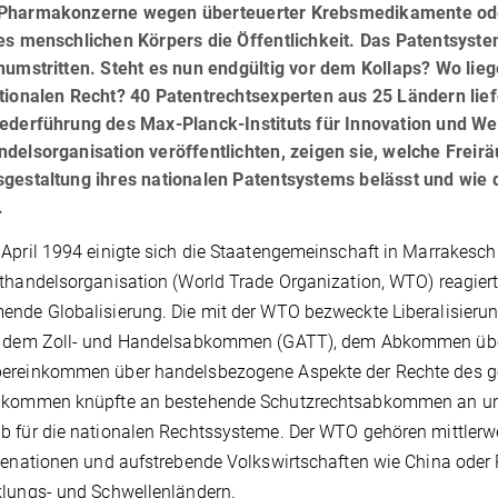
Pharmakonzerne wegen überteuerter Krebsmedikamente ode
des menschlichen Körpers die Öffentlichkeit. Das Patentsyst
numstritten. Steht es nun endgültig vor dem Kollaps? Wo lie
tionalen Recht? 40 Patentrechtsexperten aus 25 Ländern liefe
Federführung des Max-Planck-Instituts für Innovation und W
delsorganisation veröffentlichten, zeigen sie, welche Freir
gestaltung ihres nationalen Patentsystems belässt und wie 
.
April 1994 einigte sich die Staatengemeinschaft in Marrakesch
thandelsorganisation (World Trade Organization, WTO) reagierte
nde Globalisierung. Die mit der WTO bezweckte Liberalisierung
: dem Zoll- und Handelsabkommen (GATT), dem Abkommen über
ereinkommen über handelsbezogene Aspekte der Rechte des ge
nkommen knüpfte an bestehende Schutzrechtsabkommen an und
 für die nationalen Rechtssysteme. Der WTO gehören mittlerwei
ienationen und aufstrebende Volkswirtschaften wie China oder 
lungs- und Schwellenländern.