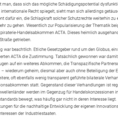
t man, dass sich das mögliche Schädigungspotential dysfunkti
internationale Recht spiegelt, sieht man sich allerdings getäus
t dafür ein, die Schlagkraft solcher Schutzrechte weiterhin zu 
ehr zu gehen. Wesentlich zur Popularisierung der Thematik bei
tpiraterie-Handelsabkommen ACTA. Dieses heimlich ausgehan
 Straße getrieben.
olg war beachtlich. Etliche Gesetzgeber rund um den Globus, ei
erten ACTA die Zustimmung. Tatsächlich gewonnen war damit ab
gen auf ein weiteres Abkommen, die Transpazifische Partnersch
 – wiederum geheim, diesmal aber auch ohne Beteiligung der 
eitere, oft ebenfalls wenig transparent geführte bilaterale Verh
tionsabkommen statt. Gegenstand dieser Verhandlungen ist reg
wellenländer werden im Gegenzug für Handelskonzessionen in
tandards bewegt, was häufig gar nicht in deren Interesse liegt
ungen für die nachhaltige Entwicklung der eigenen Innovations
nteressen der Industriestaaten.