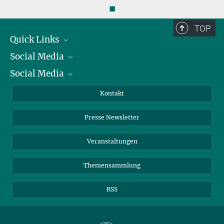
◼
TOP
Quick Links
Social Media
Präsident
Social Media
Zahlen und Fakten
Bluesky
Jahresbericht
Mastodon
Facebook
Kontakt
Einkauf
LinkedIn
Instagram
Presse Newsletter
Meldestelle Fehlverhalten
TikTok
YouTube
Netiquette
Veranstaltungen
Themensammlung
RSS