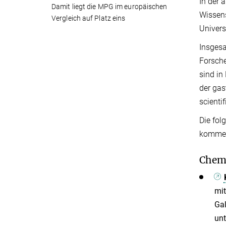
In der 
Damit liegt die MPG im europäischen
Wissens
Vergleich auf Platz eins
Univers
Insgesa
Forsche
sind in
der gas
scienti
Die fol
kommend
Chemi
mit
Gal
unt