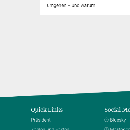
 um
umgehen – und warum
ien aus der
u bringen
Quick Links
Social M
Präsident
Bluesky
Zahlen und Fakten
Mastodo