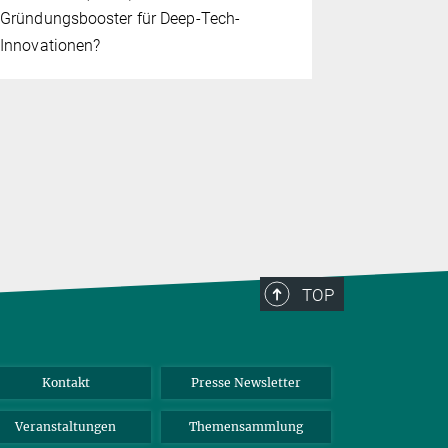
Mit der „Q
Gründungsbooster für Deep-Tech-
Max Planck 
Innovationen?
weltweite F
Quantenmat
TOP
Kontakt
Presse Newsletter
Veranstaltungen
Themensammlung