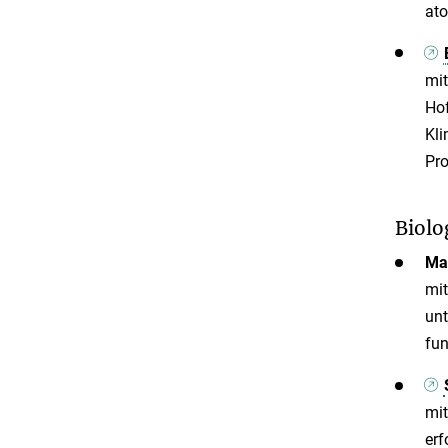
ato
mit
Ho
Kli
Pro
Biolo
Mar
mit
unt
fun
mit
erf