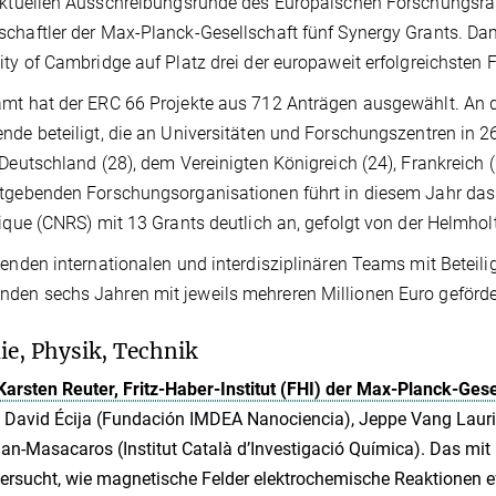
aktuellen Ausschreibungsrunde des Europäischen Forschungsrat
chaftler der Max-Planck-Gesellschaft fünf Synergy Grants. Da
ity of Cambridge auf Platz drei der europaweit erfolgreichsten
mt hat der ERC 66 Projekte aus 712 Anträgen ausgewählt. An 
nde beteiligt, die an Universitäten und Forschungszentren in 
 Deutschland (28), dem Vereinigten Königreich (24), Frankreich
tgebenden Forschungsorganisationen führt in diesem Jahr das 
fique (CNRS) mit 13 Grants deutlich an, gefolgt von der Helmho
genden internationalen und interdisziplinären Teams mit Betei
en sechs Jahren mit jeweils mehreren Millionen Euro geförde
e, Physik, Technik
Karsten Reuter, Fritz-Haber-Institut (FHI) der Max-Planck-Gese
 David Écija (Fundación IMDEA Nanociencia), Jeppe Vang Lauri
an-Masacaros (Institut Català d’Investigació Química). Das mit 
ersucht, wie magnetische Felder elektrochemische Reaktionen 