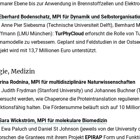
marer Ebene bis zur Anwendung in Brennstoffzellen und Elektro
Eberhard Bodenschatz, MPI für Dynamik und Selbstorganisati
 Anne Pier Siebesma (Technische Universiteit Delft), Bernhard M
ffmann (LMU München):
TurPhyCloud
erforscht die Rolle von 
mamodelle zu verbessern. Geplant sind Feldstudien in der Osts
jekt wird mit 13,7 Millionen Euro unterstützt.
gie, Medizin
ina Rodnina, MPI für multidisziplinäre Naturwissenschaften
 Judith Frydman (Stanford University) und Johannes Buchner 
ersucht werden, wie Chaperone die Proteintranslation regulier
ktionsfähig halten. Die Fördersumme beläuft sich auf 10 Millio
Sara Wickström, MPI für molekulare Biomedizin
 Ewa Paluch und Daniel St Johnson (jeweils von der University o
orschen die Grantees mit ihrem Projekt
EPIRAP
Form und Funktio