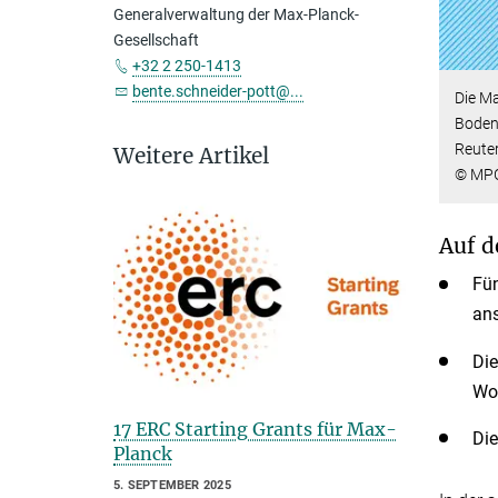
Generalverwaltung der Max-Planck-
Gesellschaft
+32 2 250-1413
bente.schneider-pott@...
Die Ma
Bodens
Reuter
Weitere Artikel
© MP
Auf d
Fün
ans
Die
Wol
17 ERC Starting Grants für Max-
Die
Planck
5. SEPTEMBER 2025