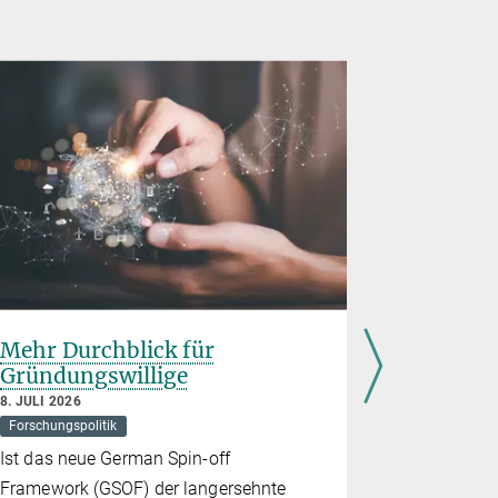
Mehr Durchblick für
Rice Uni
Gründungswillige
Planck-
Partners
8. JULI 2026
Quanten
Forschungspolitik
7. JULI 2026
Ist das neue German Spin-off
Quantenphys
Framework (GSOF) der langersehnte