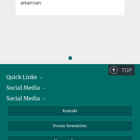
kennen.
◼
TOP
Quick Links
Social Media
Präsident
Social Media
Zahlen und Fakten
Bluesky
Jahresbericht
Mastodon
Facebook
Kontakt
Einkauf
LinkedIn
Instagram
Presse Newsletter
Meldestelle Fehlverhalten
TikTok
YouTube