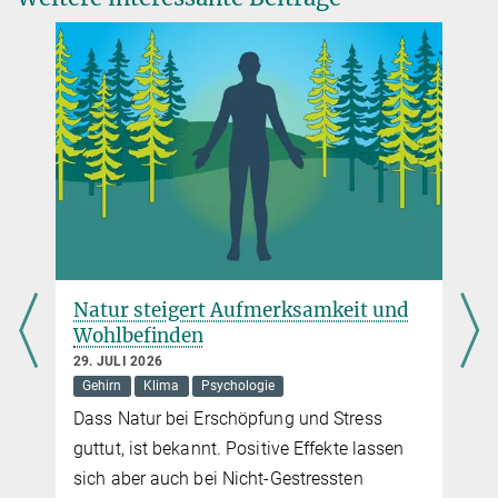
atur steigert Aufmerksamkeit und
Trockenhe
ohlbefinden
Deutschl
. JULI 2026
30. JUNI 2026
ehirn
Klima
Psychologie
Klima
ss Natur bei Erschöpfung und Stress
Fragen und 
ttut, ist bekannt. Positive Effekte lassen
Verdunstung
ch aber auch bei Nicht-Gestressten
Deutschlan