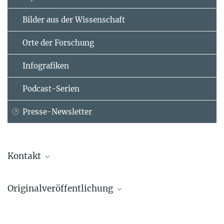
Bilder aus der Wissenschaft
Orte der Forschung
Infografiken
Podcast-Serien
Presse-Newsletter
Kontakt
Dr. Niels Rattenborg
Originalveröffentlichung
Forschungsgruppenleiter
Max-Planck-Institut für biologische Intelligenz (Standort
Gianina Ungurean*, Mehdi Behroozi*, Leonard Böger, Xavier Helluy,
Seewiesen), Seewiesen
Paul-Antoine Libourel, Onur Güntürkün, Niels C. Rattenborg