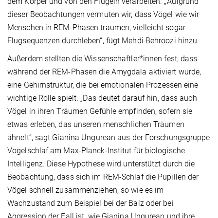
dem Körper und von den Flügeln verarbeiten. „Aufgrund
dieser Beobachtungen vermuten wir, dass Vögel wie wir
Menschen in REM-Phasen träumen, vielleicht sogar
Flugsequenzen durchleben“, fügt Mehdi Behroozi hinzu.
Außerdem stellten die Wissenschaftler*innen fest, dass
während der REM-Phasen die Amygdala aktiviert wurde,
eine Gehirnstruktur, die bei emotionalen Prozessen eine
wichtige Rolle spielt. „Das deutet darauf hin, dass auch
Vögel in ihren Träumen Gefühle empfinden, sofern sie
etwas erleben, das unseren menschlichen Träumen
ähnelt“, sagt Gianina Ungurean aus der Forschungsgruppe
Vogelschlaf am Max-Planck-Institut für biologische
Intelligenz. Diese Hypothese wird unterstützt durch die
Beobachtung, dass sich im REM-Schlaf die Pupillen der
Vögel schnell zusammenziehen, so wie es im
Wachzustand zum Beispiel bei der Balz oder bei
Aggression der Fall ist, wie Gianina Ungurean und ihre