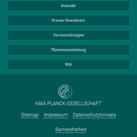
Jahresbericht
Mastodon
Facebook
Kontakt
Einkauf
LinkedIn
Instagram
Presse Newsletter
Meldestelle Fehlverhalten
TikTok
YouTube
Netiquette
Veranstaltungen
Themensammlung
RSS
MAX-PLANCK-GESELLSCHAFT
Sitemap
Impressum
Datenschutzhinweis
Barrierefreiheit