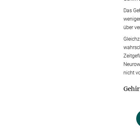
Das Geh
wenigen
über ve
Gleichz
wahrsch
Zeitgef
Neurowi
nicht v
Gehir