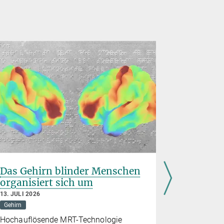
Das Gehirn blinder Menschen
Hemmun
organisiert sich um
Stresspr
Folgen 
13. JULI 2026
Kindhei
Gehirn
7. JULI 2026
Hochauflösende MRT-Technologie