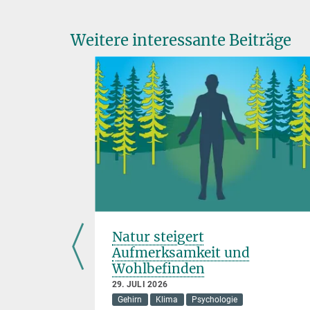
Weitere interessante Beiträge
ng von
Natur steigert
Aufmerksamkeit und
Wohlbefinden
edizin
29. JULI 2026
Gehirn
Klima
Psychologie
licher