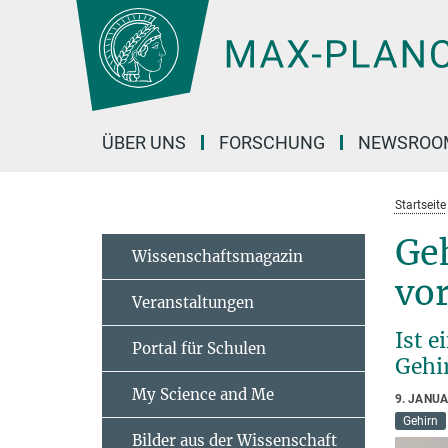
Hauptinhalt
ÜBER UNS
FORSCHUNG
NEWSROO
Startseite
Geh
Wissenschaftsmagazin
vo
Veranstaltungen
Ist 
Portal für Schulen
Gehir
My Science and Me
9. JANU
Gehirn
Bilder aus der Wissenschaft