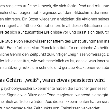
n reagieren auf eine Umwelt, die sich fortlaufend und mit unte
ieler etwa reagiert auf Ereignisse auf dem Bildschirm, die inn
n eintreten. Ein Boxer wiederum antizipiert die Aktionen seine
er agiert als frühere Kontrahenten. In all diesen Situationen s
ereitet sich auf zukünftige Ereignisse vor und passt sich dadurch
ue Studie von Neurowissenschaftlern des Ernst Strüngmann Inst
ität Frankfurt, des Max-Planck-Instituts für empirische Ästhetik
iche Gehirn den Zeitpunkt zukünftiger Ereignisse vorhersagt. 
ierlich einschätzt, wie wahrscheinlich es ist, dass etwas inner
inschätzung nutzt, um schnelle und genaue Reaktionen vorzube
as Gehirn „weiß”, wann etwas passieren wird
e psychophysischer Experimente haben die Forscher gemessen, 
che Signale wie Blitze oder Töne reagierten, während sie sorgfäl
einlich auftreten würden. Aus diesen Experimenten haben sie zwe
zur Vorhersage des Zeitpunkts von Ereignissen verwendet: