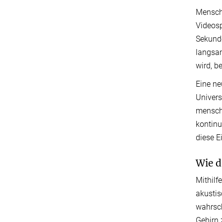
Mensche
Videosp
Sekunde
langsam
wird, b
Eine ne
Univers
menschl
kontinu
diese E
Wie d
Mithilf
akustis
wahrsch
Gehirn 