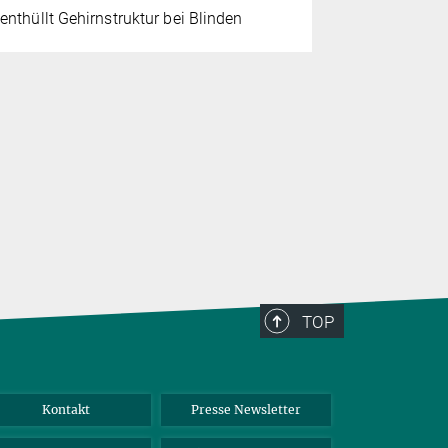
Gehirn
Me
enthüllt Gehirnstruktur bei Blinden
Die Auswir
könnten si
machen la
TOP
Kontakt
Presse Newsletter