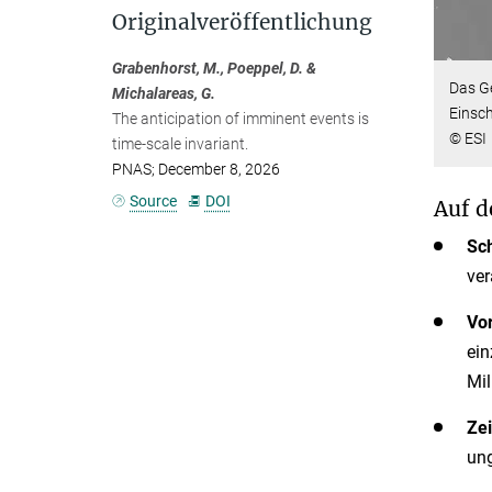
Originalveröffentlichung
Grabenhorst, M., Poeppel, D. &
Das Ge
Michalareas, G.
Einsch
The anticipation of imminent events is
© ESI
time-scale invariant.
PNAS; December 8, 2026
Source
DOI
Auf d
Sch
ver
Vo
ein
Mil
Zei
ung