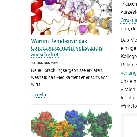
„Kopier
kürzest
Strukt
nun, de
Das Med
Warum Remdesivir das
Coronavirus nicht vollständig
einzige
ausschaltet
Kollege
13. JANUAR 2021
Polyme
Neue Forschungsergebnisse erklären,
verlang
weshalb das Medikament eher schwach
uns ein
wirkt
virale
mehr
Institu
Wirksto