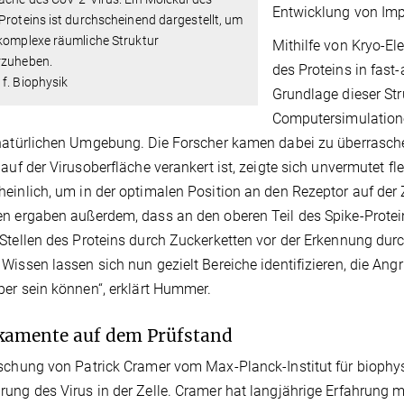
Entwicklung von Impf
Proteins ist durchscheinend dargestellt, um
komplexe räumliche Struktur
Mithilfe von Kryo-El
rzuheben.
des Proteins in fast
f. Biophysik
Grundlage dieser St
Computersimulatione
natürlichen Umgebung. Die Forscher kamen dabei zu überrasche
 auf der Virusoberfläche verankert ist, zeigte sich unvermutet fl
einlich, um in der optimalen Position an den Rezeptor auf der 
n ergaben außerdem, dass an den oberen Teil des Spike-Protei
Stellen des Proteins durch Zuckerketten vor der Erkennung du
Wissen lassen sich nun gezielt Bereiche identifizieren, die Ang
per sein können“, erklärt Hummer.
kamente auf dem Prüfstand
schung von Patrick Cramer vom Max-Planck-Institut für biophys
ung des Virus in der Zelle. Cramer hat langjährige Erfahrung