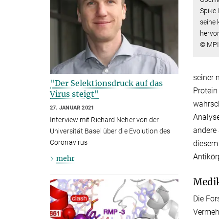
Spike-
seine 
hervo
© MPI 
seiner 
"Der Selektionsdruck auf das
Protein
Virus steigt"
wahrsch
27. JANUAR 2021
Analyse
Interview mit Richard Neher von der
andere 
Universität Basel über die Evolution des
Coronavirus
diesem 
Antikör
mehr
Medi
Die For
Vermehr