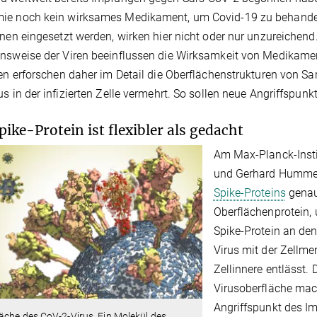
e noch kein wirksames Medikament, um Covid-19 zu behandeln
onen eingesetzt werden, wirken hier nicht oder nur unzureichen
nsweise der Viren beeinflussen die Wirksamkeit von Medikamen
ten erforschen daher im Detail die Oberflächenstrukturen von Sa
us in der infizierten Zelle vermehrt. So sollen neue Angriffspu
pike-Protein ist flexibler als gedacht
Am Max-Planck-Instit
und Gerhard Hummer
Spike-Proteins
genau
Oberflächenprotein, 
Spike-Protein an de
Virus mit der Zellme
Zellinnere entlässt.
D
Virusoberfläche mac
Angriffspunkt des 
äche des CoV-2-Virus. Ein Molekül des