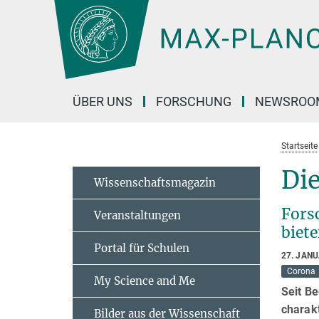
Hauptinhalt
ÜBER UNS
FORSCHUNG
NEWSROO
Startseite
Die
Wissenschaftsmagazin
Fors
Veranstaltungen
biet
Portal für Schulen
27. JAN
Corona
My Science and Me
Seit B
charakt
Bilder aus der Wissenschaft