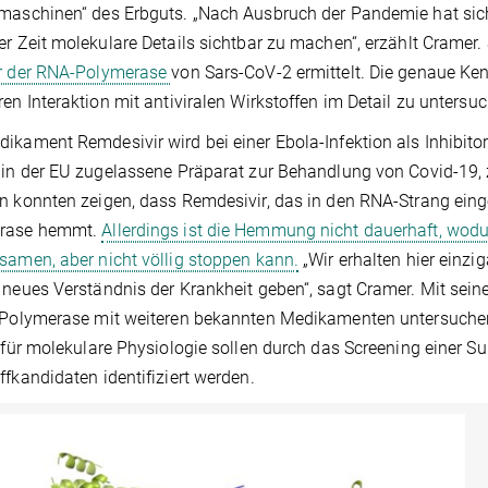
maschinen“ des Erbguts. „Nach Ausbruch der Pandemie hat sich
er Zeit molekulare Details sichtbar zu machen“, erzählt Cramer
ur der RNA-Polymerase
von Sars-CoV-2 ermittelt. Die genaue Ke
ren Interaktion mit antiviralen Wirkstoffen im Detail zu untersu
ikament Remdesivir wird bei einer Ebola-Infektion als Inhibitor
 in der EU zugelassene Präparat zur Behandlung von Covid-19, 
n konnten zeigen, dass Remdesivir, das in den RNA-Strang eing
rase hemmt.
Allerdings ist die Hemmung nicht dauerhaft, wod
samen, aber nicht völlig stoppen kann.
„Wir erhalten hier einzig
 neues Verständnis der Krankheit geben“, sagt Cramer. Mit sei
n Polymerase mit weiteren bekannten Medikamenten untersuch
t für molekulare Physiologie sollen durch das Screening einer 
ffkandidaten identifiziert werden.