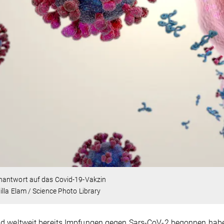
antwort auf das Covid-19-Vakzin
lla Elam / Science Photo Library
 weltweit bereits Impfungen gegen Sars-CoV-2 begonnen haben