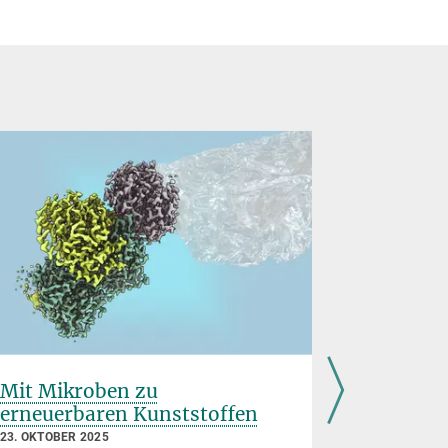
Mit Mikroben zu
Ordnung
erneuerbaren Kunststoffen
11. SEPTEMB
Medizin
P
23. OKTOBER 2025