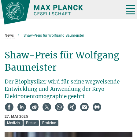
Hauptinhalt
Tog
nav
News
Shaw-Preis für Wolfgang Baumeister
Shaw-Preis für Wolfgang
Baumeister
Der Biophysiker wird für seine wegweisende
Entwicklung und Anwendung der Kryo-
Elektronentomographie geehrt
27. MAI 2025
Medizin
Preise
Proteine