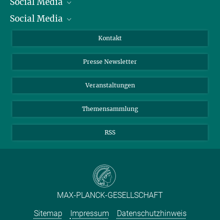
Social Media
Präsident
Social Media
Zahlen und Fakten
Bluesky
Jahresbericht
Mastodon
Facebook
Kontakt
Einkauf
LinkedIn
Instagram
Presse Newsletter
Meldestelle Fehlverhalten
TikTok
YouTube
Netiquette
Veranstaltungen
Themensammlung
RSS
MAX-PLANCK-GESELLSCHAFT
Sitemap
Impressum
Datenschutzhinweis