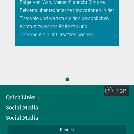
sich eines Tages rückgängig machen lassen
er
◼
TOP
Quick Links
Social Media
Präsident
Social Media
Zahlen und Fakten
Bluesky
Jahresbericht
Mastodon
Facebook
Kontakt