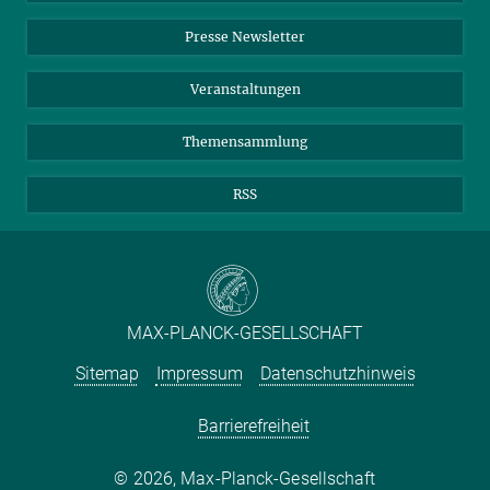
Einkauf
LinkedIn
Instagram
Presse Newsletter
Meldestelle Fehlverhalten
TikTok
YouTube
Netiquette
Veranstaltungen
Themensammlung
RSS
MAX-PLANCK-GESELLSCHAFT
Sitemap
Impressum
Datenschutzhinweis
Barrierefreiheit
2026, Max-Planck-Gesellschaft