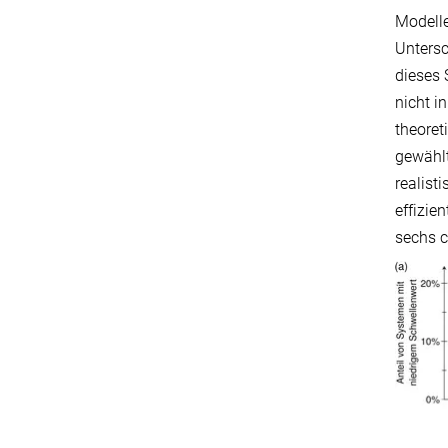
Modelle
Untersc
dieses 
nicht i
theoret
gewählt
realist
effizie
sechs 