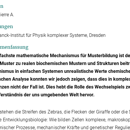
en
ierre A.
ungen
nck-Institut für Physik komplexer Systeme, Dresden
menfassung
nfachste mathematische Mechanismus für Musterbildung ist d
Muster zu realen biochemischen Mustern und Strukturen beitra
smus in einfachen Systemen unrealistische Werte chemischer
ischen Analyse konnten wir jedoch zeigen, dass dies in komp
zen nicht der Fall ist. Dies hebt die Rolle des Wechselspiels
Verständnis der uns umgebenden Welt hervor.
stehen die Streifen des Zebras, die Flecken der Giraffe oder d
ie Entwicklungsbiologie: Wie bilden Zellen komplexe, makrosk
ischer Prozesse, mechanischer Kräfte und genetischer Reguli