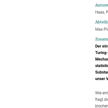
Autor
Haas, P
Abteil
Max-Pla
Zusam
Der ei
Turing-
Mechani
statist
Substan
unser 
Wie ent
fragt d
biochem