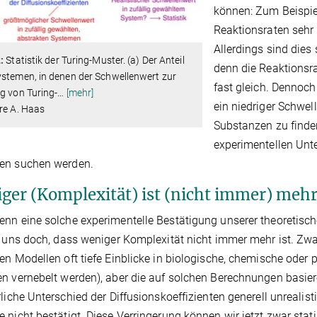
können: Zum Beispie
Reaktionsraten sehr 
Allerdings sind dies
:
Statistik der Turing-Muster. (a) Der Anteil
denn die Reaktionsra
stemen, in denen der Schwellenwert zur
fast gleich. Dennoch
g von Turing-
…
[mehr]
ein niedriger Schwe
re A. Haas
Substanzen zu finden
experimentellen Unte
en suchen werden.
ger (Komplexität) ist (nicht immer) meh
nn eine solche experimentelle Bestätigung unserer theoretisch
e uns doch, dass weniger Komplexität nicht immer mehr ist. Z
en Modellen oft tiefe Einblicke in biologische, chemische ode
n vernebelt werden), aber die auf solchen Berechnungen basie
rliche Unterschied der Diffusionskoeffizienten generell unrealist
 nicht bestätigt. Diese Verringerung können wir jetzt zwar stati