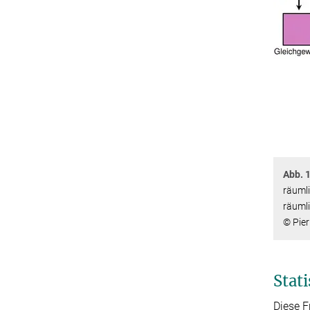
Abb. 1
räuml
räuml
© Pier
Stat
Diese F