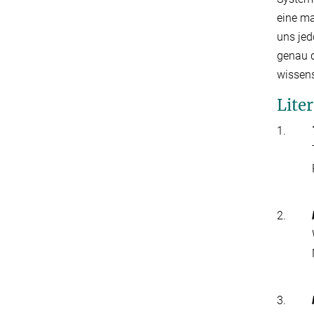
eine ma
uns jed
genau d
wissens
Lite
1.
2.
3.