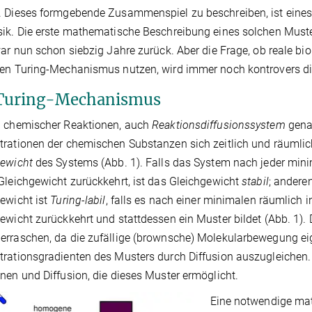
 Dieses formgebende Zusammenspiel zu beschreiben, ist eines
ik. Die erste mathematische Beschreibung eines solchen Muste
war nun schon siebzig Jahre zurück. Aber die Frage, ob reale b
en Turing-Mechanismus nutzen, wird immer noch kontrovers dis
Turing-Mechanismus
d chemischer Reaktionen, auch
Reaktionsdiffusionssystem
gena
rationen der chemischen Substanzen sich zeitlich und räumlich
gewicht
des Systems (Abb. 1). Falls das System nach jeder min
Gleichgewicht zurückkehrt, ist das Gleichgewicht
stabil
; anderen
ewicht ist
Turing-labil
, falls es nach einer minimalen räumlich
ewicht zurückkehrt und stattdessen ein Muster bildet (Abb. 1).
rraschen, da die zufällige (brownsche) Molekularbewegung eig
rationsgradienten des Musters durch Diffusion auszugleichen.
nen und Diffusion, die dieses Muster ermöglicht.
Eine notwendige mat