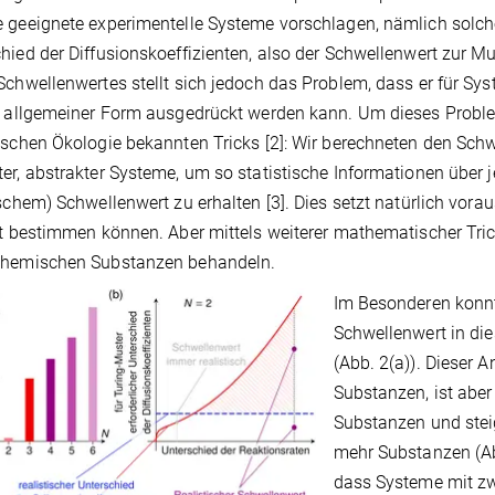
 geeignete experimentelle Systeme vorschlagen, nämlich solche,
hied der Diffusionskoeffizienten, also der Schwellenwert zur Mu
Schwellenwertes stellt sich jedoch das Problem, dass er für 
n allgemeiner Form ausgedrückt werden kann. Um dieses Probl
ischen Ökologie bekannten Tricks [2]: Wir berechneten den Schwe
er, abstrakter Systeme, um so statistische Informationen über 
ischem) Schwellenwert zu erhalten [3]. Dies setzt natürlich vor
nt bestimmen können. Aber mittels weiterer mathematischer Tric
chemischen Substanzen behandeln.
Im Besonderen konnt
Schwellenwert in di
(Abb. 2(a)). Dieser A
Substanzen, ist aber
Substanzen und steig
mehr Substanzen (Abb
dass Systeme mit zw