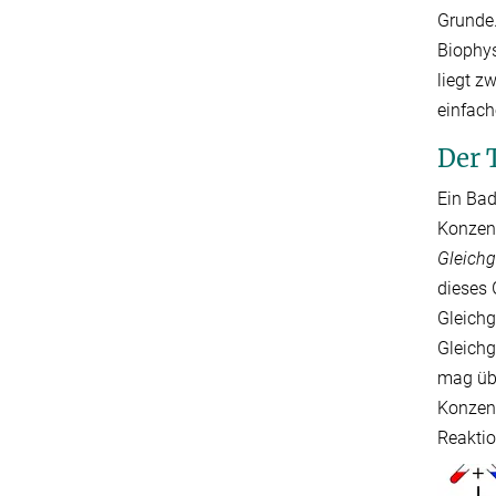
Grunde.
Biophys
liegt z
einfach
Der 
Ein Ba
Konzent
Gleich
dieses 
Gleichg
Gleichg
mag übe
Konzent
Reaktio