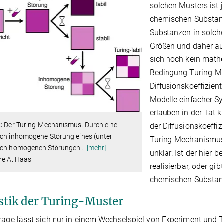
solchen Musters ist 
chemischen Substanz
Substanzen in solch
Größen und daher auc
sich noch kein math
Bedingung Turing-Mus
Diffusionskoeffizien
Modelle einfacher 
erlauben in der Tat 
:
Der Turing-Mechanismus. Durch eine
der Diffusionskoeffi
ich inhomogene Störung eines (unter
Turing-Mechanismus 
ich homogenen Störungen
…
[mehr]
unklar: Ist der hier
re A. Haas
realisierbar, oder g
chemischen Substanz
istik der Turing-Muster
rage lässt sich nur in einem Wechselspiel von Experiment und