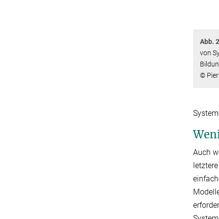
Abb. 2
von Sy
Bildun
© Pier
System
Weni
Auch we
letzter
einfach
Modelle
erforde
Systeme