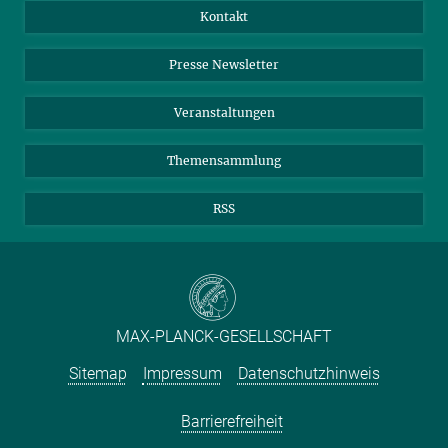
Jahresbericht
Mastodon
Facebook
Kontakt
Einkauf
LinkedIn
Instagram
Presse Newsletter
Meldestelle Fehlverhalten
TikTok
YouTube
Netiquette
Veranstaltungen
Themensammlung
RSS
MAX-PLANCK-GESELLSCHAFT
Sitemap
Impressum
Datenschutzhinweis
Barrierefreiheit