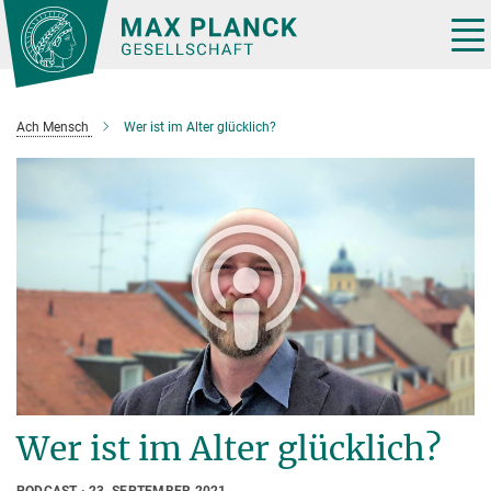
Hauptinhalt
Tog
nav
Ach Mensch
Wer ist im Alter glücklich?
Wer ist im Alter glücklich?
PODCAST
23. SEPTEMBER 2021