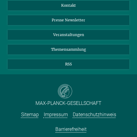
Jahresbericht
Mastodon
Facebook
Kontakt
Einkauf
LinkedIn
Instagram
Presse Newsletter
Meldestelle Fehlverhalten
TikTok
YouTube
Netiquette
Veranstaltungen
Themensammlung
RSS
MAX-PLANCK-GESELLSCHAFT
Sitemap
Impressum
Datenschutzhinweis
Barrierefreiheit