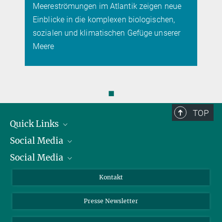
mehr
Meereströmungen im Atlantik zeigen neue
Einblicke in die komplexen biologischen,
sozialen und klimatischen Gefüge unserer
Meere
◼
TOP
Quick Links
Social Media
Präsident
Social Media
Zahlen und Fakten
Bluesky
Jahresbericht
Mastodon
Facebook
Kontakt
Einkauf
LinkedIn
Instagram
Presse Newsletter
Meldestelle Fehlverhalten
TikTok
YouTube