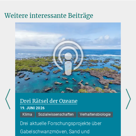
Weitere interessante Beiträge
Freischwanz-Fledermaus ist der schnellste Flieger
im Tierreich
9. NOVEMBER 2016
Fledermäuse sind nicht nur gewandte Flieger, sondern auch
rekordverdächtig schnell
mehr
Glasfassaden – Fallen für Fledermäuse
Drei Rätsel der Ozeane
7. SEPTEMBER 2017
19. JUNI 2026
Fledermäuse nehmen glatte senkrechte Flächen erst kurz vor dem
Klima
Sozialwissenschaften
Verhaltensbiologie
Aufprall wahr und können so einen Zusammenstoß oft nicht
Drei aktuelle Forschungsprojekte über
vermeiden
Gabelschwanzmöven, Sand und