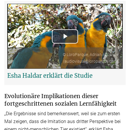
Play
Video
© LoroParque, Adrian Azcárate
(audiovisual@loroparque.com)
Esha Haldar erklärt die Studie
Evolutionäre Implikationen dieser
fortgeschrittenen sozialen Lernfähigkeit
„Die Ergebnisse sind bemerkenswert, weil sie zum ersten
Mal zeigen, dass die Imitation aus dritter Perspektive bei
einem nicht-menschlichen Tier existiert“, erklärt Esha