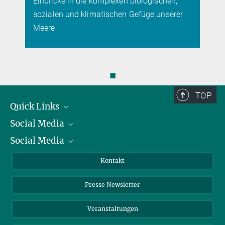
Einblicke in die komplexen biologischen,
sozialen und klimatischen Gefüge unserer
Meere
◼
TOP
Quick Links
Social Media
Präsident
Social Media
Zahlen und Fakten
Bluesky
Jahresbericht
Mastodon
Facebook
Kontakt
Einkauf
LinkedIn
Instagram
Presse Newsletter
Meldestelle Fehlverhalten
TikTok
YouTube
Netiquette
Veranstaltungen