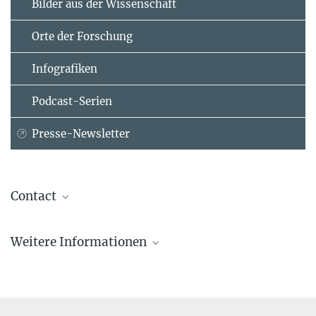
Bilder aus der Wissenschaft
Orte der Forschung
Infografiken
Podcast-Serien
Presse-Newsletter
Contact
Sabine Knopf
Weitere Informationen
Assistant to Martin Wikelski
Max-Planck-Institut für Verhaltensbiologie, Radolfzell / Konstanz
sknopf@...
Carla Avolio