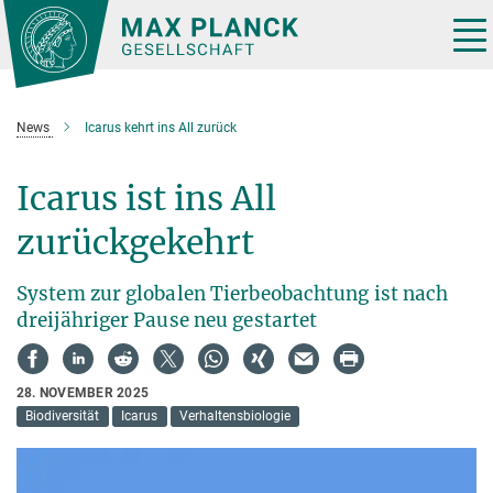
Hauptinhalt
Tog
nav
News
Icarus kehrt ins All zurück
Icarus ist ins All
zurückgekehrt
System zur globalen Tierbeobachtung ist nach
dreijähriger Pause neu gestartet
28. NOVEMBER 2025
Biodiversität
Icarus
Verhaltensbiologie