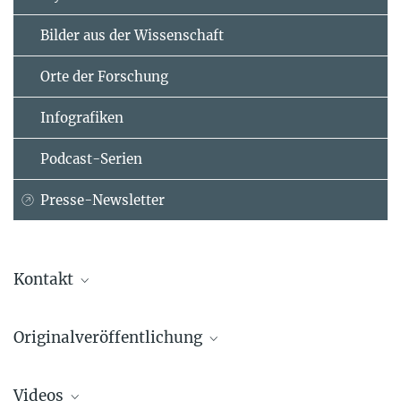
Bilder aus der Wissenschaft
Orte der Forschung
Infografiken
Podcast-Serien
Presse-Newsletter
Kontakt
Prof. Dr. Susanne Mertens
Originalveröffentlichung
+49 89 32354-590
mertens@...
KATRIN Collaboration
Videos
Direct neutrino-mass measurement with sub-eV sensitivity