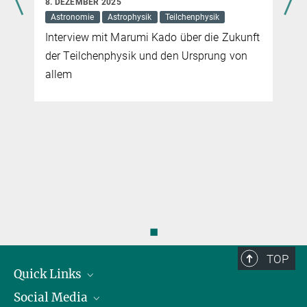
8. DEZEMBER 2025
Astronomie
Astrophysik
Teilchenphysik
Interview mit Marumi Kado über die Zukunft
der Teilchenphysik und den Ursprung von
allem
Sie finden dieses Video auf YouTube. Mit Klick auf das Bild
werden Sie dorthin weitergeleitet.
Wie können wir die Neutrinomasse messen?
◼
TOP
Quick Links
Social Media
Präsident