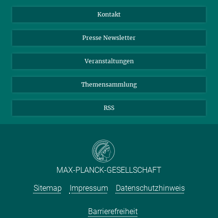
Jahresbericht
Mastodon
Facebook
Kontakt
Einkauf
LinkedIn
Instagram
Presse Newsletter
Meldestelle Fehlverhalten
TikTok
YouTube
Netiquette
Veranstaltungen
Themensammlung
RSS
MAX-PLANCK-GESELLSCHAFT
Sitemap
Impressum
Datenschutzhinweis
Barrierefreiheit