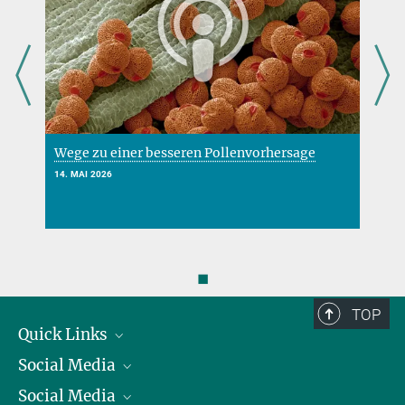
Wege zu einer besseren Pollenvorhersage
N
14. MAI 2026
2
◼
TOP
Quick Links
Social Media
Präsident
Social Media
Zahlen und Fakten
Bluesky