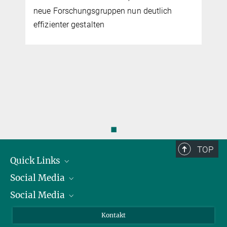
neue Forschungsgruppen nun deutlich
effizienter gestalten
◼
TOP
Quick Links
Social Media
Präsident
Social Media
Zahlen und Fakten
Bluesky
Jahresbericht
Mastodon
Facebook
Kontakt