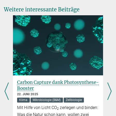
oerom@...
Weitere interessante Beiträge
Protein-Atlas der Fliegenzellen
7. MÄRZ 2016
Forscher machen über 10.000 Fliegenproteine sichtbar
mehr
Ein Proteinatlas des Gehirns
3. NOVEMBER 2015
Carbon Capture dank Photosynthese-
Max-Planck-Wissenschaftler identifizieren sämtliche Proteine im
s
Booster
Mausgehirn
22. JUNI 2025
mehr
Klima
Mikrobiologie (B&M)
Zellbiologie
Mit Hilfe von Licht CO
zerlegen und binden:
2
Was die Natur schon kann, wollen zwei