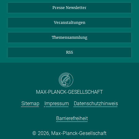
Einkauf
LinkedIn
Instagram
Presse Newsletter
Meldestelle Fehlverhalten
TikTok
YouTube
Netiquette
Veranstaltungen
Themensammlung
RSS
MAX-PLANCK-GESELLSCHAFT
Sitemap
Impressum
Datenschutzhinweis
Barrierefreiheit
2026, Max-Planck-Gesellschaft