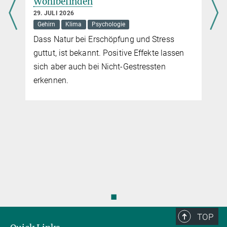
Wohlbefinden
Je nach Schlafphase ändert das Gehirn seine Verschaltung
29. JULI 2026
mehr
Gehirn
Klima
Psychologie
Dass Natur bei Erschöpfung und Stress
guttut, ist bekannt. Positive Effekte lassen
sich aber auch bei Nicht-Gestressten
erkennen.
◼
TOP