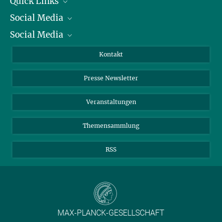
Quick Links
Social Media
Präsident
Social Media
Zahlen und Fakten
Bluesky
Jahresbericht
Mastodon
Facebook
Kontakt
Einkauf
LinkedIn
Instagram
Presse Newsletter
Meldestelle Fehlverhalten
TikTok
YouTube
Netiquette
Veranstaltungen
Themensammlung
RSS
MAX-PLANCK-GESELLSCHAFT