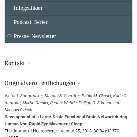
Infografiken
Podcast-Serien
Presse-Newsletter
Kontakt
Anke Schlee
Originalveröffentlichungen
Presse und Öffentlichkeitsarbeit
Max-Planck-Institut für Psychiatrie, München
Victor I. Spoormaker, Manuel S. Schröter, Pablo M. Gleiser, Katia C.
+49 89 30622-263
Andrade, Martin Dresler, Renate Wehrle, Philipp G. Sämann and
presse@...
Michael Czisch
Development of a Large-Scale Functional Brain Network during
Human Non-Rapid Eye Movement Sleep
The Journal of Neuroscience, August 25, 2010; 30(34):11379