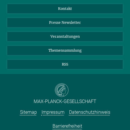
Jahresbericht
Mastodon
Facebook
Kontakt
Einkauf
LinkedIn
Instagram
Presse Newsletter
Meldestelle Fehlverhalten
TikTok
YouTube
Netiquette
Veranstaltungen
Themensammlung
RSS
MAX-PLANCK-GESELLSCHAFT
Sitemap
Impressum
Datenschutzhinweis
Barrierefreiheit