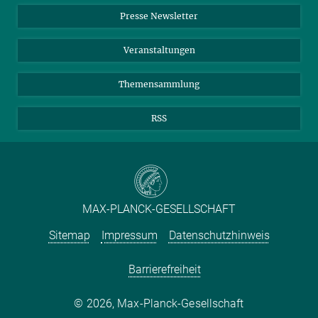
Einkauf
LinkedIn
Instagram
Presse Newsletter
Meldestelle Fehlverhalten
TikTok
YouTube
Netiquette
Veranstaltungen
Themensammlung
RSS
MAX-PLANCK-GESELLSCHAFT
Sitemap
Impressum
Datenschutzhinweis
Barrierefreiheit
2026, Max-Planck-Gesellschaft