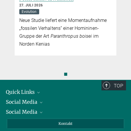
27. JULI 2026
Evolution
Neue Studie liefert eine Momentaufnahme
„fossilen Verhaltens“ einer Homininen-
Gruppe der Art
Paranthropus boisei
im
Norden Kenias
◼
TOP
Quick Links
Social Media
Präsident
Social Media
Zahlen und Fakten
Bluesky
Jahresbericht
Mastodon
Facebook
Kontakt