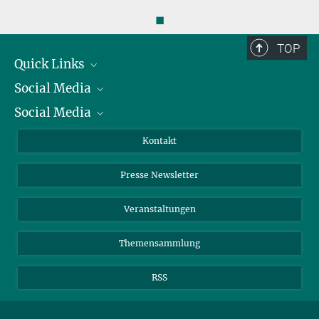
◼
TOP
Quick Links
Social Media
Präsident
Social Media
Zahlen und Fakten
Bluesky
Jahresbericht
Mastodon
Facebook
Kontakt
Einkauf
LinkedIn
Instagram
Presse Newsletter
Meldestelle Fehlverhalten
TikTok
YouTube
Netiquette
Veranstaltungen
Themensammlung
RSS