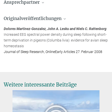
Ansprechpartner
Dr. Niels Rattenborg
Originalveröffentlichungen
Max-Planck-Institut für biologische Intelligenz (Standort
Seewiesen), Seewiesen
Dolores Martinez-Gonzalez, John A. Lesku and Niels C. Rattenborg
+49 8157 932-279
Increased EEG spectral power density during sleep following short-
rattenborg@...
term deprivation in pigeons (Columba livia): evidence for avian sleep
homeostasis
Journal of Sleep Research, OnlineEarly Articles 27. Februar 2008
Weitere interessante Beiträge