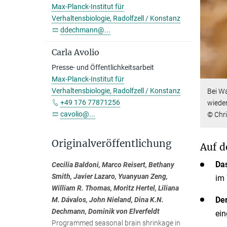
Max-Planck-Institut für
Verhaltensbiologie, Radolfzell / Konstanz
ddechmann@...
Carla Avolio
Presse- und Öffentlichkeitsarbeit
Max-Planck-Institut für
Verhaltensbiologie, Radolfzell / Konstanz
Bei Wa
+49 176 77871256
wiede
cavolio@...
© Chri
Originalveröffentlichung
Auf d
Da
Cecilia Baldoni, Marco Reisert, Bethany
Smith, Javier Lazaro, Yuanyuan Zeng,
im 
William R. Thomas, Moritz Hertel, Liliana
Der
M. Dávalos, John Nieland, Dina K.N.
Dechmann, Dominik von Elverfeldt
ein
Programmed seasonal brain shrinkage in