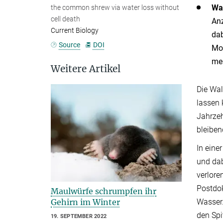
Wa
the common shrew via water loss without
cell death
Anz
Current Biology
dab
Source
DOI
Mod
men
Weitere Artikel
Die Wal
lassen 
Jahrzeh
bleibe
In eine
und dab
verlore
Postdok
Maulwürfe schrumpfen ihr
Wasser.
Gehirn im Winter
den Spi
19. SEPTEMBER 2022