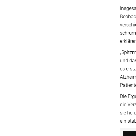
Insgesa
Beobac
verschi
schrum
erkläre
„Spitz
und das
es erst
Alzheim
Patient
Die Erg
die Ver
sie her
ein sta