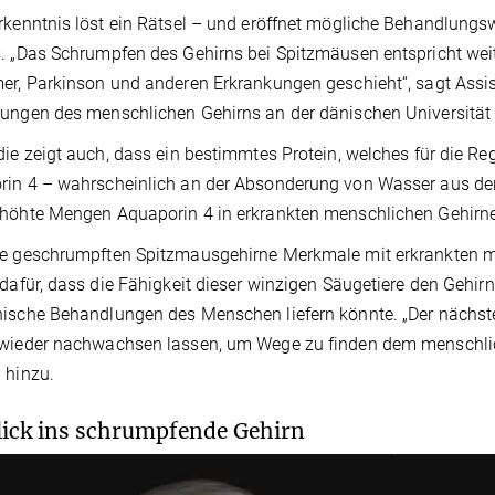
rkenntnis löst ein Rätsel – und eröffnet mögliche Behandlung
. „Das Schrumpfen des Gehirns bei Spitzmäusen entspricht we
er, Parkinson und anderen Erkrankungen geschieht“, sagt Assis
ungen des menschlichen Gehirns an der dänischen Universität
die zeigt auch, dass ein bestimmtes Protein, welches für die R
in 4 – wahrscheinlich an der Absonderung von Wasser aus den S
höhte Mengen Aquaporin 4 in erkrankten menschlichen Gehirnen
ie geschrumpften Spitzmausgehirne Merkmale mit erkrankten 
 dafür, dass die Fähigkeit dieser winzigen Säugetiere den Gehi
ische Behandlungen des Menschen liefern könnte. „Der nächste 
wieder nachwachsen lassen, um Wege zu finden dem menschlich
 hinzu.
lick ins schrumpfende Gehirn