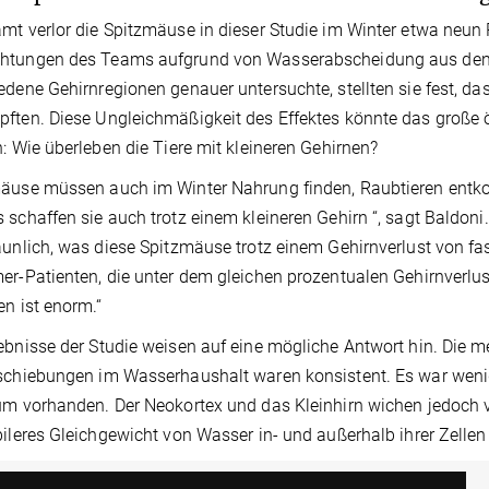
mt verlor die Spitzmäuse in dieser Studie im Winter etwa neun
htungen des Teams aufgrund von Wasserabscheidung aus den 
edene Gehirnregionen genauer untersuchte, stellten sie fest, da
pften. Diese Ungleichmäßigkeit des Effektes könnte das groß
n: Wie überleben die Tiere mit kleineren Gehirnen?
mäuse müssen auch im Winter Nahrung finden, Raubtieren ent
 schaffen sie auch trotz einem kleineren Gehirn “, sagt Baldon
aunlich, was diese Spitzmäuse trotz einem Gehirnverlust von fas
er-Patienten, die unter dem gleichen prozentualen Gehirnverlust
en ist enorm.“
ebnisse der Studie weisen auf eine mögliche Antwort hin. Die 
schiebungen im Wasserhaushalt waren konsistent. Es war wen
um vorhanden. Der Neokortex und das Kleinhirn wichen jedoch 
bileres Gleichgewicht von Wasser in- und außerhalb ihrer Zellen 