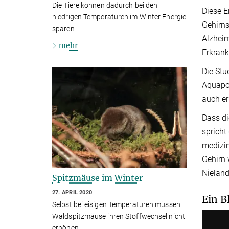
Die Tiere können dadurch bei den
Diese E
niedrigen Temperaturen im Winter Energie
Gehirns
sparen
Alzheim
mehr
Erkrank
Die Stu
Aquapor
auch er
Dass d
spricht
medizin
Gehirn 
Nieland
Spitzmäuse im Winter
27. APRIL 2020
Ein B
Selbst bei eisigen Temperaturen müssen
Waldspitzmäuse ihren Stoffwechsel nicht
erhöhen