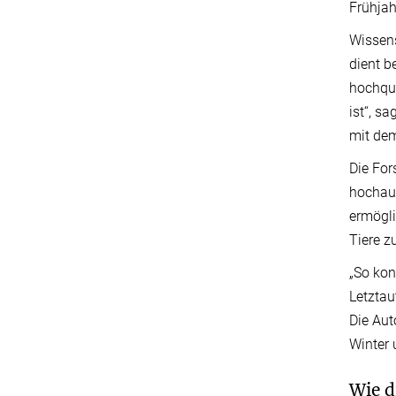
Frühjah
Wissens
dient b
hochqua
ist“, s
mit de
Die For
hochauf
ermögli
Tiere z
„So kon
Letztau
Die Au
Winter 
Wie 