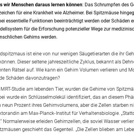
s wir Menschen daraus lernen können
: Das Schrumpfen des Ge
eichen für eine Krankheit wie Alzheimer. Bei Spitzmäuse hing
ei essentielle Funktionen beeinträchtigt werden oder Schäden 
ellsystem für die Erforschung potenzieller Wege zur medizini
schlichen Gehirns werden.
dspitzmaus ist eine von nur wenigen Säugetierarten die ihr Ge
können. Dieser seltene jahreszeitliche Zyklus, bekannt als Deh
nten Rätsel auf. Wie kann ein Gehirn Volumen verlieren und 
nde Schäden davonzutragen?
r MRT-Studie am lebenden Tier, wurden die Gehirne von Spitz
ei wurde ein Schlüsselmolekül identifiziert, das an diesem Phä
n neun Prozent ihres Gehirnvolumens, aber die Zellen starben nic
torandin am Max-Planck-Institut für Verhaltensbiologie. „Statt
“ Normalerweise erleiden Gehirnzellen, die soviel Wasser verlie
tzmäusen geschieht das Gegenteil. „Die Zellen blieben am Lebe