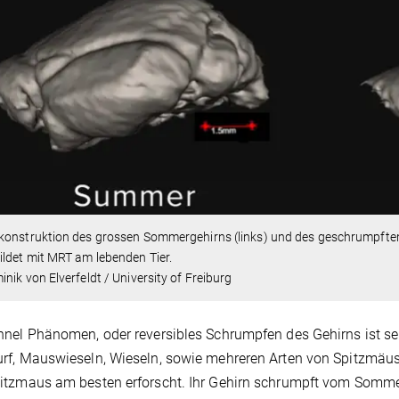
konstruktion des grossen Sommergehirns (links) und des geschrumpften
ldet mit MRT am lebenden Tier.
nik von Elverfeldt / University of Freiburg
nel Phänomen, oder reversibles Schrumpfen des Gehirns ist sel
f, Mauswieseln, Wieseln, sowie mehreren Arten von Spitzmäuse
itzmaus am besten erforscht. Ihr Gehirn schrumpft vom Somme