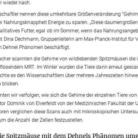
r wieder nach.
chaftler nennen diese umkehrbare Größenveränderung "Gehirnp
ei Nahrungsknappheit Energie zu sparen. „Diese daumengroßen
litatives Futter, egal ob im Sommer, wenn das Nahrungsangebot 
agt Dina Dechmann, Gruppenleiterin am Max-Planck-Institut für V
m Dehnel Phänomen beschäftigt.
scher scannten die Gehirne von wildlebenden Spitzmäusen di
lösendem MRT. Im Winter wurden die Tiere dann erneut gescan
chte es den Wissenschaftlern über mehrere Jahreszeiten hinwe
u blicken.
nten wir verfolgen, wie sich die Gehirne der einzelnen Tiere vo
tor Dominik von Elverfeldt von der Medizinischen Fakultät der Un
toren verglichen diese Scans auch mit mikroskopischen Unte
um die Anzahl der Zellen festzustellen.
die Spitzmäuse mit dem Dehnels Phänomen um