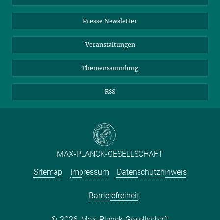
Einkauf
LinkedIn
Instagram
Presse Newsletter
Meldestelle Fehlverhalten
TikTok
YouTube
Netiquette
Veranstaltungen
Themensammlung
RSS
MAX-PLANCK-GESELLSCHAFT
Sitemap
Impressum
Datenschutzhinweis
Barrierefreiheit
2026, Max-Planck-Gesellschaft