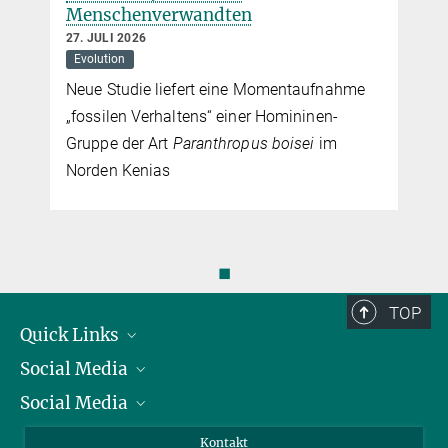
Menschenverwandten
27. JULI 2026
Evolution
Neue Studie liefert eine Momentaufnahme
„fossilen Verhaltens“ einer Homininen-
Gruppe der Art
Paranthropus boisei
im
Norden Kenias
◼
TOP
Quick Links
Social Media
Präsident
Social Media
Zahlen und Fakten
Bluesky
Jahresbericht
Mastodon
Facebook
Kontakt