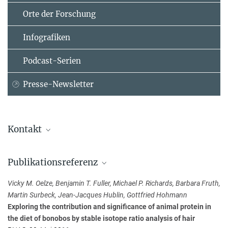
Orte der Forschung
Infografiken
Podcast-Serien
Presse-Newsletter
Kontakt
Vicky M. Oelze
Publikationsreferenz
Abteilung für Humanevolution
Max-Planck-Institut für evolutionäre Anthropologie, Leipzig
Vicky M. Oelze, Benjamin T. Fuller, Michael P. Richards, Barbara Fruth,
+49 341 3550-353
Martin Surbeck, Jean-Jacques Hublin, Gottfried Hohmann
viktoria_oelze@...
Exploring the contribution and significance of animal protein in
the diet of bonobos by stable isotope ratio analysis of hair
Dr. Gottfried Hohmann