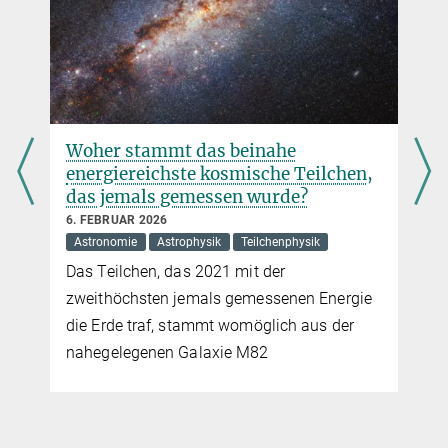
Ein internationales Team misst den Ladungsradius eines
Wasserstoffkerns und stößt dabei auf physikalische Rätsel
mehr
„Der Future Circular Collider ist der
beste Ansatz“
8. DEZEMBER 2025
Astronomie
Astrophysik
Teilchenphysik
Interview mit Marumi Kado über die Zukunft
der Teilchenphysik und den Ursprung von
allem