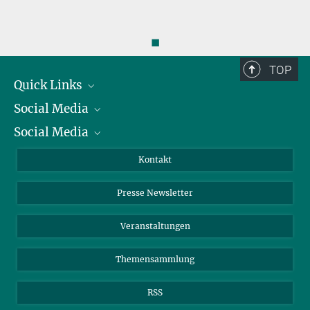
◼
TOP
Quick Links
Social Media
Präsident
Social Media
Zahlen und Fakten
Bluesky
Jahresbericht
Mastodon
Facebook
Kontakt
Einkauf
LinkedIn
Instagram
Presse Newsletter
Meldestelle Fehlverhalten
TikTok
YouTube
Netiquette
Veranstaltungen
Themensammlung
RSS