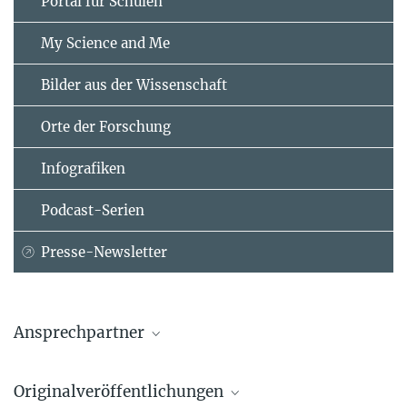
Portal für Schulen
My Science and Me
Bilder aus der Wissenschaft
Orte der Forschung
Infografiken
Podcast-Serien
Presse-Newsletter
Ansprechpartner
Prof. Dr. Manfred Milinski
Originalveröffentlichungen
Max-Planck-Institut für Evolutionsbiologie, Plön