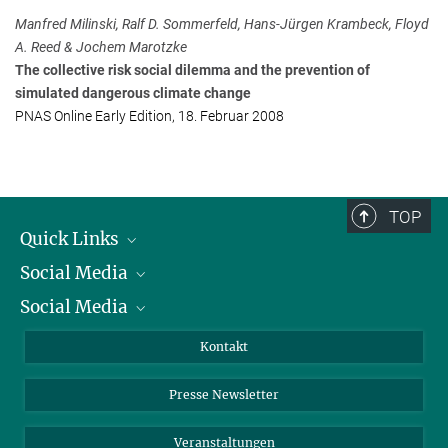
+49 4522 763-0
Manfred Milinski, Ralf D. Sommerfeld, Hans-Jürgen Krambeck, Floyd
milinski@...
A. Reed & Jochem Marotzke
The collective risk social dilemma and the prevention of
Prof. Dr. Jochem Marotzke
simulated dangerous climate change
Max-Planck-Institut für Meteorologie, Hamburg
PNAS Online Early Edition, 18. Februar 2008
+49 40 41173-311
jochem.marotzke@...
TOP
Quick Links
Social Media
Präsident
Social Media
Zahlen und Fakten
Bluesky
Jahresbericht
Mastodon
Facebook
Kontakt
Einkauf
LinkedIn
Instagram
Presse Newsletter
Meldestelle Fehlverhalten
TikTok
YouTube
Netiquette
Veranstaltungen