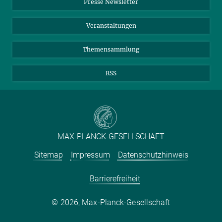
Presse Newsletter
Meldestelle Fehlverhalten
TikTok
YouTube
Netiquette
Veranstaltungen
Themensammlung
RSS
MAX-PLANCK-GESELLSCHAFT
Sitemap
Impressum
Datenschutzhinweis
Barrierefreiheit
2026, Max-Planck-Gesellschaft