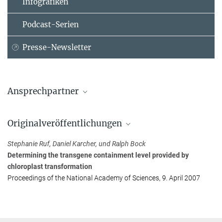
Infografiken
Podcast-Serien
Presse-Newsletter
Ansprechpartner
Prof. Dr. Ralph Bock
Originalveröffentlichungen
Max-Planck-Institut für molekulare Pflanzenphysiologie, Potsdam-
Golm
Stephanie Ruf, Daniel Karcher, und Ralph Bock
+49 331 567-8700
Determining the transgene containment level provided by
rbock@...
chloroplast transformation
Proceedings of the National Academy of Sciences, 9. April 2007