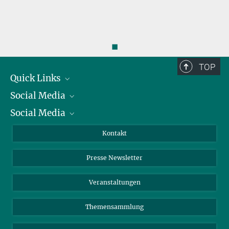
◼
TOP
Quick Links
Social Media
Präsident
Social Media
Zahlen und Fakten
Bluesky
Jahresbericht
Mastodon
Facebook
Kontakt
Einkauf
LinkedIn
Instagram
Presse Newsletter
Meldestelle Fehlverhalten
TikTok
YouTube
Netiquette
Veranstaltungen
Themensammlung