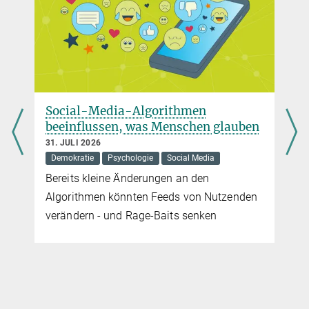
Artur Krutsch
Presse- und Öffentlichkeitsarbeit
Max-Planck-Institut für Bildungsforschung, Berlin
+49 30 82406-251
krutsch@...
Social-Media-Algorithmen
beeinflussen, was Menschen glauben
31. JULI 2026
Demokratie
Psychologie
Social Media
Bereits kleine Änderungen an den
Algorithmen könnten Feeds von Nutzenden
verändern - und Rage-Baits senken