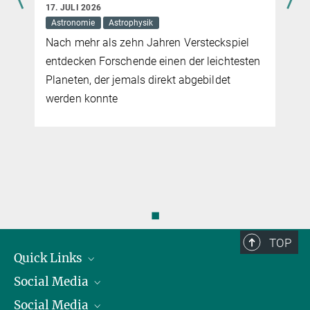
17. JULI 2026
unser Handeln unterschiedlich prägen.
Die Vielfalt der Blätter
Astronomie
Astrophysik
mehr
11. JANUAR 2021
Nach mehr als zehn Jahren Versteckspiel
Miltos Tsiantis vom Max-Planck-Institut für
entdecken Forschende einen der leichtesten
Pflanzenzüchtungsforschung in Köln und sein Team suchen nach
Planeten, der jemals direkt abgebildet
Genen, die das Blattwachstum steuern. Ein zentrales
werden konnte
Steuerelement haben sie dabei schon gefunden
mehr
◼
TOP
Quick Links
Social Media
Präsident
Social Media
Zahlen und Fakten
Bluesky