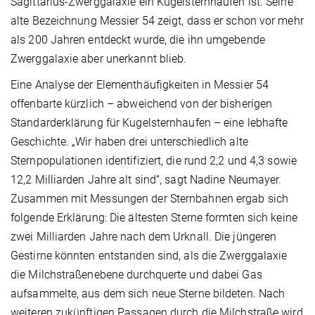
Sagittarius-­Zwerggalaxie ein Kugel­sternhaufen ist. Seine
alte Bezeichnung Messier 54 zeigt, dass er schon vor mehr
als 200 Jahren entdeckt wurde, die ihn um­gebende
Zwerggalaxie aber unerkannt blieb.
Eine Analyse der Elementhäufigkeiten in Messier 54
offenbarte kürzlich – abweichend von der bisherigen
Standarderklärung für Kugelsternhaufen – eine lebhafte
Geschichte. „Wir haben drei unterschiedlich alte
Sternpopulationen identifiziert, die rund 2,2 und 4,3 sowie
12,2 Milliarden Jahre alt sind“, sagt Nadine Neumayer.
Zusammen mit Messungen der Sternbahnen ergab sich
folgende Erklärung: Die ältesten Sterne formten sich keine
zwei Milliarden Jahre nach dem Urknall. Die jüngeren
Gestirne könnten entstanden sind, als die Zwerggalaxie
die Milchstraßenebene durchquerte und dabei Gas
aufsammelte, aus dem sich neue Sterne bildeten. Nach
weiteren zukünftigen Passagen durch die Milchstraße wird