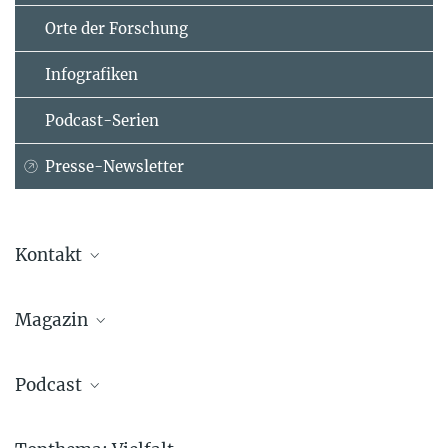
Orte der Forschung
Infografiken
Podcast-Serien
Presse-Newsletter
Kontakt
Dr. Nadine Neumayer
Magazin
Leader Lise Meitner Group “Galactic Nuclei”
Max-Planck-Institut für Astronomie, Heidelberg
+49 6221 528-446
Podcast
neumayer@...
MPIA