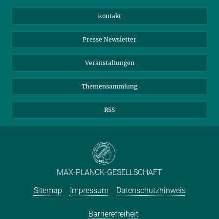
Jahresbericht
Mastodon
Facebook
Kontakt
Einkauf
LinkedIn
Instagram
Presse Newsletter
Meldestelle Fehlverhalten
TikTok
YouTube
Netiquette
Veranstaltungen
Themensammlung
RSS
MAX-PLANCK-GESELLSCHAFT
Sitemap
Impressum
Datenschutzhinweis
Barrierefreiheit