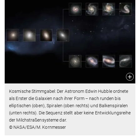
Kosmische Stimmgabel: Der Astronom Edwin Hubble ordnete
als Erster die Galaxien nach ihrer Form – nach runden bis
elliptischen (oben), Spiralen (oben rechts) und Balkenspiralen
(unten rechts). Die Sequenz stellt aber keine Entwicklungsreihe
der Milchstraßensysteme dar.
© NASA/ESA/M. Kornmesser