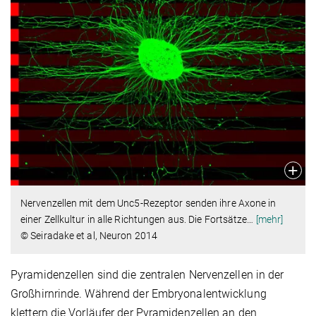
Nervenzellen mit dem Unc5-Rezeptor senden ihre Axone in
einer Zellkultur in alle Richtungen aus. Die Fortsätze
…
[mehr]
© Seiradake et al, Neuron 2014
Pyramidenzellen sind die zentralen Nervenzellen in der
Großhirnrinde. Während der Embryonalentwicklung
klettern die Vorläufer der Pyramidenzellen an den