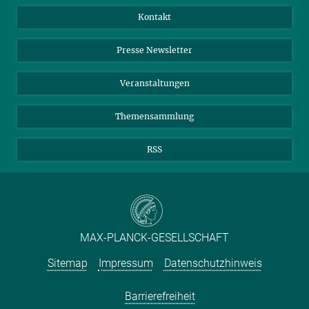
Jahresbericht
Mastodon
Facebook
Kontakt
Einkauf
LinkedIn
Instagram
Presse Newsletter
Meldestelle Fehlverhalten
TikTok
YouTube
Netiquette
Veranstaltungen
Themensammlung
RSS
MAX-PLANCK-GESELLSCHAFT
Sitemap
Impressum
Datenschutzhinweis
Barrierefreiheit