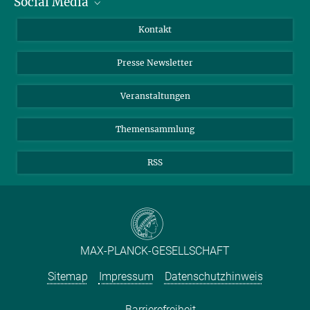
Social Media
Zahlen und Fakten
Bluesky
Jahresbericht
Mastodon
Facebook
Kontakt
Einkauf
LinkedIn
Instagram
Presse Newsletter
Meldestelle Fehlverhalten
TikTok
YouTube
Netiquette
Veranstaltungen
Themensammlung
RSS
MAX-PLANCK-GESELLSCHAFT
Sitemap
Impressum
Datenschutzhinweis
Barrierefreiheit