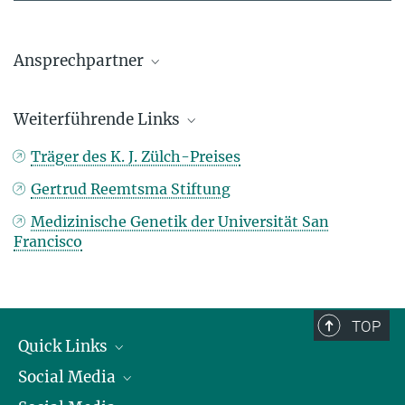
Ansprechpartner
Prof. Dr. Jens Brüning
Weiterführende Links
Wissenschaftlicher Sekretär
Max-Planck-Institut für Stoffwechselforschung, Köln
Hertie Institute
Träger des K. J. Zülch-Preises
+49 221 4726-200
bruening@...
Gertrud Reemtsma Stiftung
Medizinische Genetik der Universität San
Francisco
TOP
Quick Links
Social Media
Präsident