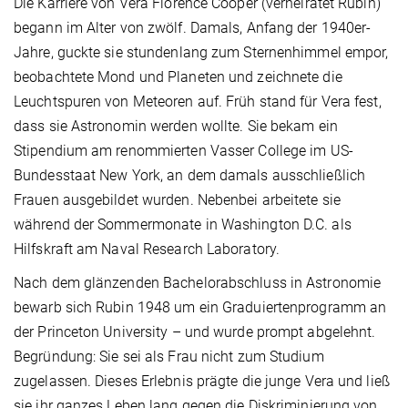
Die Karriere von Vera Florence Cooper (verheiratet Rubin)
begann im Alter von zwölf. Damals, Anfang der 1940er-
Jahre, guckte sie stundenlang zum Sternenhimmel empor,
beobachtete Mond und Planeten und zeichnete die
Leuchtspuren von Meteoren auf. Früh stand für Vera fest,
dass sie Astronomin werden wollte. Sie bekam ein
Stipendium am renommierten Vasser College im US-
Bundesstaat New York, an dem damals ausschließlich
Frauen ausgebildet wurden. Nebenbei arbeitete sie
während der Sommermonate in Washington D.C. als
Hilfskraft am Naval Research Laboratory.
Nach dem glänzenden Bachelorabschluss in Astronomie
bewarb sich Rubin 1948 um ein Graduiertenprogramm an
der Princeton University – und wurde prompt abgelehnt.
Begründung: Sie sei als Frau nicht zum Studium
zugelassen. Dieses Erlebnis prägte die junge Vera und ließ
sie ihr ganzes Leben lang gegen die Diskriminierung von