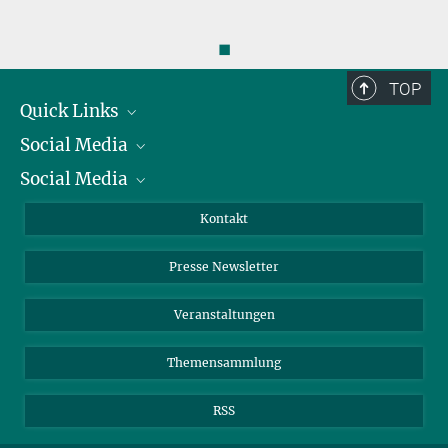
◼
TOP
Quick Links
Social Media
Präsident
Social Media
Zahlen und Fakten
Bluesky
Jahresbericht
Mastodon
Facebook
Kontakt
Einkauf
LinkedIn
Instagram
Presse Newsletter
Meldestelle Fehlverhalten
TikTok
YouTube
Netiquette
Veranstaltungen
Themensammlung
RSS