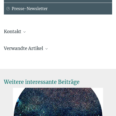
Presse-Newsletter
Kontakt
Dr. Tobias Beuchert
Verwandte Artikel
Generalverwaltung der Max-Planck-Gesellschaft, München
+49 89 2108-1404
tobias.beuchert@...
Weitere interessante Beiträge
Erste Bilder des Vera C. Rubin Observatoriums
23. JUNI 2025
Die ersten Bilder sind größer und tiefer als je zuvor, sie zeigen