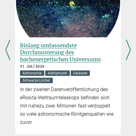
Ausschnitte der Milchstraße und des tiefen Universums.
Astronominnen und Astronomen der Max-Planck-Gesellschaft
berichten von ihrer geplanten Forschung
mehr
Bislang umfassendste
Das Universum im Fokus
Durchmusterung des
hochenergetischen Universums
20. JUNI 2025
Bilder vom Weltall sehen nicht nur gut aus, sie enthalten auch eine
31. JULI 2026
Menge Informationen. Was steckt drin und was unterscheidet vier
Astronomie
Astrophysik
Galaxien
prominente Teleskope? Ein Überblick.
Schwarze Löcher
In der zweiten Datenveröffentlichung des
mehr
eRosita-Weltraumteleskops befinden sich
mit nahezu zwei Millionen fast verdoppelt
so viele astronomische Röntgenquellen wie
zuvor