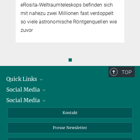
eRosita-Weltraumteleskops befinden sich
mit nahezu zwei Millionen fast verdoppelt
so viele astronomische Röntgenquellen wie
zuvor
◼
TOP
Quick Links
Social Media
Präsident
Social Media
Zahlen und Fakten
Bluesky
Jahresbericht
Mastodon
Facebook
Kontakt
Einkauf
LinkedIn
Instagram
Presse Newsletter
Meldestelle Fehlverhalten
TikTok
YouTube