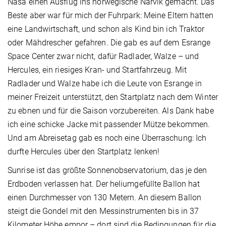
Nasa einen Ausflug ins norwegische Narvik gemacht. Das
Beste aber war für mich der Fuhrpark: Meine Eltern hatten
eine Landwirtschaft, und schon als Kind bin ich Traktor
oder Mähdrescher gefahren. Die gab es auf dem Esrange
Space Center zwar nicht, dafür Radlader, Walze – und
Hercules, ein riesiges Kran- und Startfahrzeug. Mit
Radlader und Walze habe ich die Leute von Esrange in
meiner Freizeit unterstützt, den Startplatz nach dem Winter
zu ebnen und für die Saison vorzubereiten. Als Dank habe
ich eine schicke Jacke mit passender Mütze bekommen.
Und am Abreisetag gab es noch eine Überraschung: Ich
durfte Hercules über den Startplatz lenken!
Sunrise ist das größte Sonnenobservatorium, das je den
Erdboden verlassen hat. Der heliumgefüllte Ballon hat
einen Durchmesser von 130 Metern. An diesem Ballon
steigt die Gondel mit den Messinstrumenten bis in 37
Kilometer Höhe empor – dort sind die Bedingungen für die