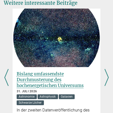
Weitere interessante Beiträge
Dietmar Germerott (60)
arbeitet als Ingenieur in der Arbeitsgruppe von Sami Solanki. Bei
der Sunrise-Mission ist er dafür verantwortlich, dass die
Datenübertragung reibungslos klappt. Sunrise III ist nach
sechs[1]tägiger Flugzeit in den kanadischen Nordwest-Territorien
gelandet. Und wenig später konnten die Datenspeicher
unbeschadet geborgen werden.
Bislang umfassendste
Durchmusterung des
hochenergetischen Universums
31. JULI 2026
Astronomie
Astrophysik
Galaxien
Schwarze Löcher
In der zweiten Datenveröffentlichung des