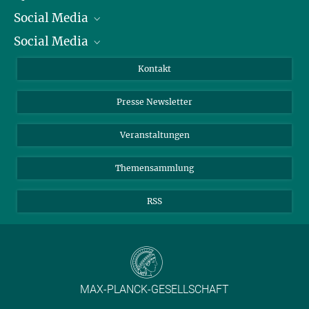
Social Media
Präsident
Social Media
Zahlen und Fakten
Bluesky
Jahresbericht
Mastodon
Facebook
Kontakt
Einkauf
LinkedIn
Instagram
Presse Newsletter
Meldestelle Fehlverhalten
TikTok
YouTube
Netiquette
Veranstaltungen
Themensammlung
RSS
MAX-PLANCK-GESELLSCHAFT