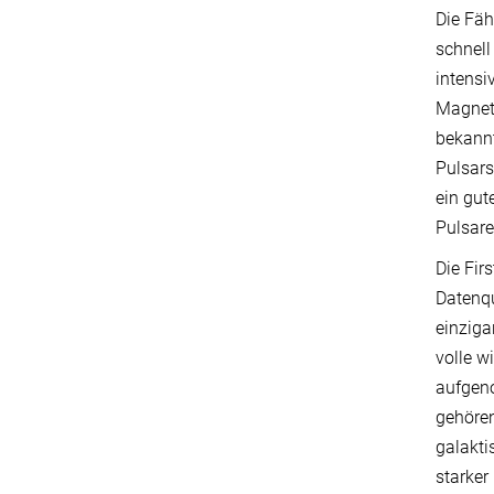
Die Fäh
schnell
intensi
Magnetp
bekannt
Pulsars
ein gut
Pulsar
Die Fir
Datenqu
einziga
volle w
aufgen
gehören
galakti
starker