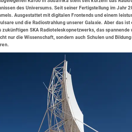
 abgelegenen Karoo in Südafrika steht seit kurzem das Radio
nissen des Universums. Seit seiner Fertigstellung im Jahr 2
mels. Ausgestattet mit digitalen Frontends und einem leist
Pulsare und die Radiostrahlung unserer Galaxie. Aber das ist 
es zukünftigen SKA Radioteleskopnetzwerks, das spannende 
icht nur die Wissenschaft, sondern auch Schulen und Bildun
eren.