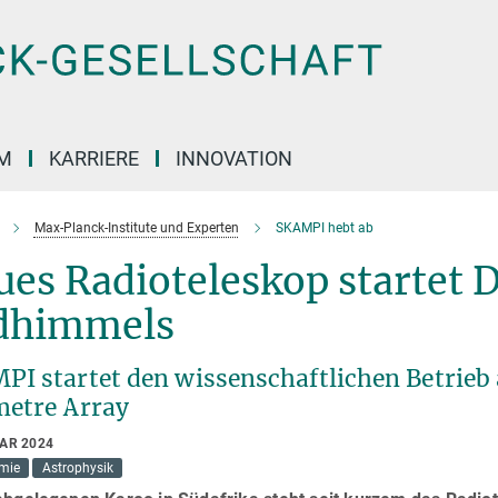
M
KARRIERE
INNOVATION
Max-Planck-Institute und Experten
SKAMPI hebt ab
ues Radioteleskop startet
dhimmels
PI startet den wissenschaftlichen Betrieb 
metre Array
UAR 2024
mie
Astrophysik