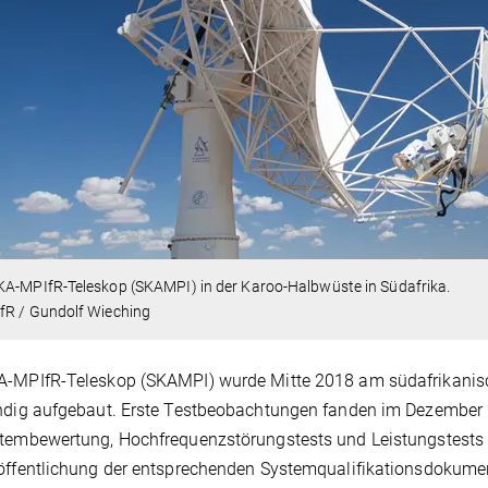
KA-MPIfR-Teleskop (SKAMPI) in der Karoo-Halbwüste in Südafrika.
fR / Gundolf Wieching
A-MPIfR-Teleskop (SKAMPI) wurde Mitte 2018 am südafrikanis
ndig aufgebaut. Erste Testbeobachtungen fanden im Dezember 2
tembewertung, Hochfrequenzstörungstests und Leistungstests d
öffentlichung der entsprechenden Systemqualifikationsdokume