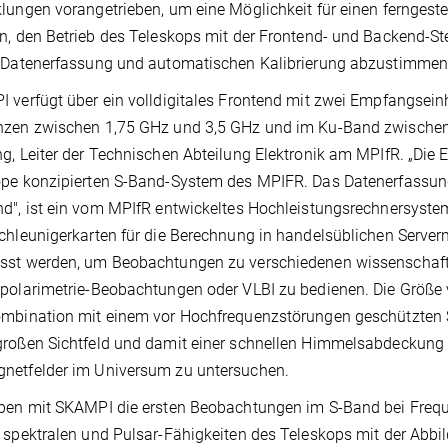
lungen vorangetrieben, um eine Möglichkeit für einen ferngest
n, den Betrieb des Teleskops mit der Frontend- und Backend-S
r Datenerfassung und automatischen Kalibrierung abzustimmen
 verfügt über ein volldigitales Frontend mit zwei Empfangsein
nzen zwischen 1,75 GHz und 3,5 GHz und im Ku-Band zwischen 
g, Leiter der Technischen Abteilung Elektronik am MPIfR. „Die
ope konzipierten S-Band-System des MPIFR. Das Datenerfassun
d", ist ein vom MPIfR entwickeltes Hochleistungsrechnersyst
chleunigerkarten für die Berechnung in handelsüblichen Serve
st werden, um Beobachtungen zu verschiedenen wissenschaftli
polarimetrie-Beobachtungen oder VLBI zu bedienen. Die Größe v
mbination mit einem vor Hochfrequenzstörungen geschützten S
roßen Sichtfeld und damit einer schnellen Himmelsabdeckung 
netfelder im Universum zu untersuchen.
ben mit SKAMPI die ersten Beobachtungen im S-Band bei Freq
 spektralen und Pulsar-Fähigkeiten des Teleskops mit der Ab