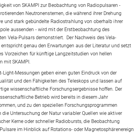
igkeit von SKAMPI zur Beobachtung von Radiopulsaren -
 rotierenden Neutronensternen, die während ihrer Drehung
ve und stark gebündelte Radiostrahlung von oberhalb ihrer
ole aussenden - wird mit der Erstbeobachtung des
en Vela-Pulsars demonstriert. Der Nachweis des Vela-
 entspricht genau den Erwartungen aus der Literatur und setzt
es Vorzeichen für künftige Langzeitstudien von hellen
en mit SKAMPI.
st-Light-Messungen geben einen guten Eindruck von der
alität und den Fähigkeiten des Teleskops und lassen auf
rtige wissenschaftliche Forschungsergebnisse hoffen. Der
issenschaftliche Betrieb wird bereits in diesem Jahr
ommen, und zu den speziellen Forschungsprogrammen
 die Untersuchung der Natur variabler Quellen wie aktiver
scher Kerne oder schneller Radiobursts, die Beobachtung
 Pulsare im Hinblick auf Rotations- oder Magnetosphärenereig