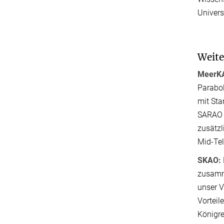
Univers
Weite
MeerK
Parabol
mit Sta
SARAO 
zusätzl
Mid-Tel
SKAO:
zusamme
unser V
Vorteil
Königre