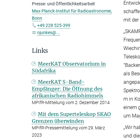
Entwick
Presse- und Öffentlichkeitsarbeit
Max-Planck-Institut für Radioastronomie,
schaffe
Bonn
mit de
+49 228 525-399
„SKAMPI
njunkes@...
Freque
Wiechin
Links
Telesk
MeerKAT Observatorium in
"Backen
Südafrika
als Bes
MeerKAT S-Band-
angepas
Empfänger: Die Öffnung des
Spektro
afrikanischen Radiohimmels
m in Ko
MPIfR-Mitteilung vom 2. Dezember 2014
einem g
Mit dem Superteleskop SKAO
um Mag
Grenzen überwinden
„Wir ha
MPIfR-Pressemitteilung vom 29. März
2023
und die