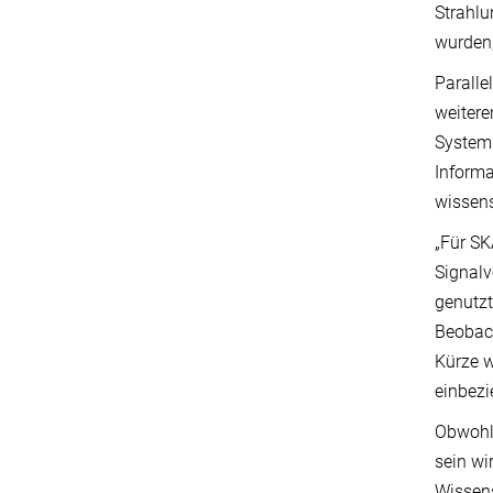
Strahlu
wurden,
Paralle
weitere
System 
Informa
wissens
„Für SK
Signalv
genutzt
Beobach
Kürze w
einbezi
Obwohl
sein wi
Wissens