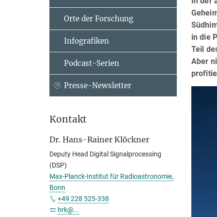
In der
Geheim
Orte der Forschung
Südhim
in die 
Infografiken
Teil d
Aber n
Podcast-Serien
profiti
Presse-Newsletter
Kontakt
Dr. Hans-Rainer Klöckner
Deputy Head Digital Signalprocessing
(DSP)
Max-Planck-Institut für Radioastronomie,
Bonn
+49 228 525-338
hrk@...