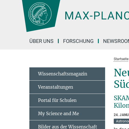
Hauptinhalt
ÜBER UNS
FORSCHUNG
NEWSROO
Startseite
Ne
Wissenschaftsmagazin
Sü
Veranstaltungen
SKAM
Portal für Schulen
Kilo
My Science and Me
24. JAN
Astrono
Bilder aus der Wissenschaft