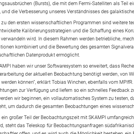
ngsausbrüchen (Bursts), die mit dem Fermi-Satelliten als Teil e
 und die Verbesserung unseres Verständnisses des galaktisch
l zu den ersten wissenschaftlichen Programmen sind weitere te
ntwickelte Kalibrierungsstrategien und die Schaffung eines Kon
verwandeln wird. In diesem Rahmen werden betriebliche, mech
tionen kombiniert und die Bewertung des gesamten Signalvera
chaftlichen Datenprodukt ermöglicht.
AMPI haben wir unser Softwaresystem so erweitert, dass Rechenr
erarbeitung der aktuellen Beobachtung benötigt werden, von Wi
 werden können“, erklärt Tobias Winchen, ebenfalls vom MPIfR.
tungen zur Verfügung und liefern so ein schnelles Feedback 
erden wir beginnen, ein vollautomatisches System zu testen, d
eht, um dadurch die gesamten Beobachtungen eines wissensch
 ein großer Teil der Beobachtungszeit mit SKAMPI umfangrei
rd, steht das Teleskop für Beobachtungsanfragen südafrikanis
chaftler offen, und es wird auch die Möglichkeit bestehen, ei