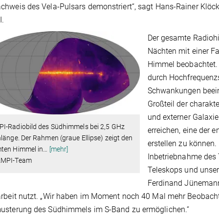
hweis des Vela-Pulsars demonstriert“, sagt Hans-Rainer Klöck
.
Der gesamte Radioh
Nächten mit einer F
Himmel beobachtet.
durch Hochfrequenz
Schwankungen beeinfl
Großteil der charakt
und externer Galaxie
I-Radiobild des Südhimmels bei 2,5 GHz
erreichen, eine der
länge. Der Rahmen (graue Ellipse) zeigt den
erstellen zu können. 
ten Himmel in
…
[mehr]
Inbetriebnahme des 
AMPI-Team
Teleskops und unsere
Ferdinand Jünemann 
rbeit nutzt. „Wir haben im Moment noch 40 Mal mehr Beobachtu
usterung des Südhimmels im S-Band zu ermöglichen.“