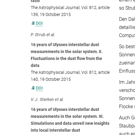
ratio
so Stru
The Astrophysical Journal, Vol. 812, article
139, 19 October 2015
Den Dat
DOI
detaill
P. Strub et al.
Compute
16 years of Ulysses interstellar dust
So best
measurements in the solar system. II.
Sonnens
Fluctuations in the dust flow from the
zueinan
data
Einflus
The Astrophysical Journal, Vol. 812, article
140, 19 October 2015
Im Jahr
DOI
verscho
Sonnenm
V. J. Sterken et al.
Flocke 
16 years of Ulysses interstellar dust
measurements in the solar system. III.
Auch Gr
Simulations and data unveil new insights
Staubpa
into local interstellar dust
auch ei