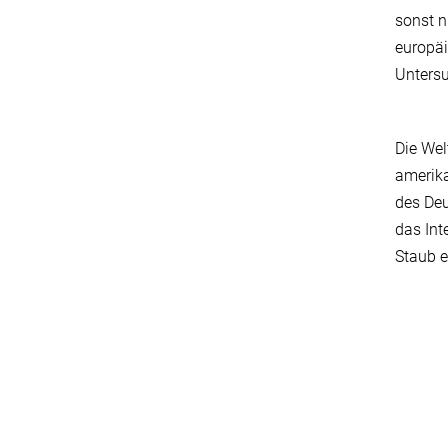
sonst n
europäi
Untersu
Die We
amerika
des Deu
das Int
Staub e