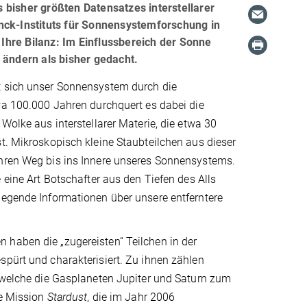
 bisher größten Datensatzes interstellarer
nck-Instituts für Sonnensystemforschung in
 Ihre Bilanz: Im Einflussbereich der Sonne
 ändern als bisher gedacht.
 sich unser Sonnensystem durch die
wa 100.000 Jahren durchquert es dabei die
 Wolke aus interstellarer Materie, die etwa 30
t. Mikroskopisch kleine Staubteilchen aus dieser
hren Weg bis ins Innere unseres Sonnensystems.
e eine Art Botschafter aus den Tiefen des Alls
legende Informationen über unsere entferntere
haben die „zugereisten“ Teilchen in der
pürt und charakterisiert. Zu ihnen zählen
 welche die Gasplaneten Jupiter und Saturn zum
ie Mission
Stardust
, die im Jahr 2006