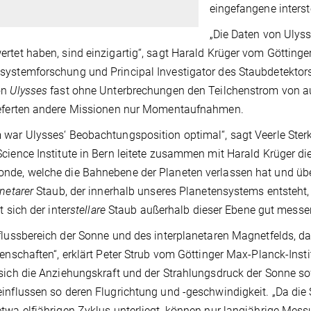
eingefangene interst
„Die Daten von Ulysse
rtet haben, sind einzigartig“, sagt Harald Krüger vom Göttinger
ystemforschung und Principal Investigator des Staubdetektors
on
Ulysses
fast ohne Unterbrechungen den Teilchenstrom von a
ieferten andere Missionen nur Momentaufnahmen.
war Ulysses‘ Beobachtungsposition optimal“, sagt Veerle Sterk
cience Institute in Bern leitete zusammen mit Harald Krüger d
de, welche die Bahnebene der Planeten verlassen hat und über
netarer
Staub, der innerhalb unseres Planetensystems entsteht,
st sich der inter
stellare
Staub außerhalb dieser Ebene gut messe
flussbereich der Sonne und des interplanetaren Magnetfelds, da
genschaften“, erklärt Peter Strub vom Göttinger Max-Planck-Inst
sich die Anziehungskraft und der Strahlungsdruck der Sonne s
influssen so deren Flugrichtung und -geschwindigkeit. „Da die
twa elfjährigen Zyklus unterliegt, können nur langjährige Mess