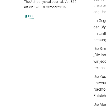
The Astrophysical Journal, Vol. 812,
unseres
article 141, 19 October 2015
sagt Ha
DOI
Im Gege
den
Uly
im Einf
herausge
Die Sim
„Die in
wir jed
rekonst
Die Zus
untersu
Nachfo
Entsteh
Die Mes