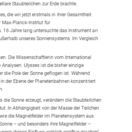
ellare Staubteilchen zur Erde brachte.
s, die wir jetzt erstmals in ihrer Gesamtheit
 Max-Planck-Institut für
. 16 Jahre lang untersuchte das Instrument an
ußerhalb unseres Sonnensystems. Im Vergleich
en. Die Wissenschaftlerin vom International
ie Analysen.
Ulysses
ist die bisher einzige
 die Pole der Sonne geflogen ist. Während
 in der Ebene der Planetenbahnen konzentriert
n.
s die Sonne erzeugt, verändern die Staubteilchen
itut. In Abhängigkeit von der Masse der Teilchen
owie die Magnetfelder im Planetensystem aus
 Sonne – und besonders ihre Magnetfelder –
ungen diesen Einfluss wirklich greifbar machen“,