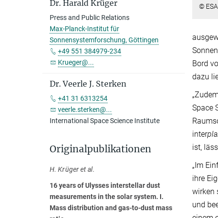
Dr. Harald Krüger
© ESA
Press and Public Relations
Max-Planck-Institut für
ausgewe
Sonnensystemforschung, Göttingen
Sonnens
+49 551 384979-234
Krueger@...
Bord v
dazu l
Dr. Veerle J. Sterken
„Zudem 
+41 31 6313254
Space S
veerle.sterken@...
Raumson
International Space Science Institute
inter
pla
ist, läs
Originalpublikationen
„Im Ein
H. Krüger et al.
ihre Ei
16 years of Ulysses interstellar dust
wirken 
measurements in the solar system. I.
und bee
Mass distribution and gas-to-dust mass
einem e