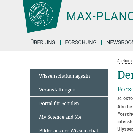
Hauptinhalt
ÜBER UNS
FORSCHUNG
NEWSROO
Startseite
De
Wissenschaftsmagazin
Fors
Veranstaltungen
20. OKT
Portal für Schulen
Als di
Forsche
My Science and Me
interst
Ulysse
Bilder aus der Wissenschaft