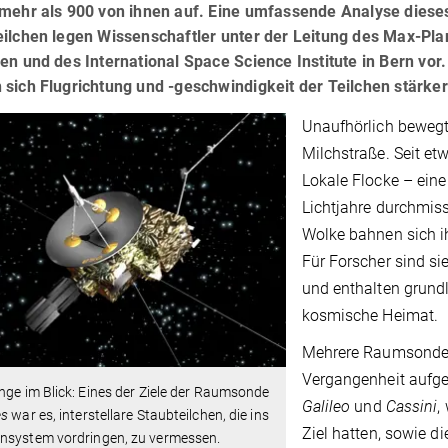
mehr als 900 von ihnen auf. Eine umfassende Analyse dieses
eilchen legen Wissenschaftler unter der Leitung des Max-Pla
en und des International Space Science Institute in Bern vor.
sich Flugrichtung und -geschwindigkeit der Teilchen stärker
Unaufhörlich bewegt
Milchstraße. Seit et
Lokale Flocke – eine
Lichtjahre durchmiss
Wolke bahnen sich i
Für Forscher sind si
und enthalten grund
kosmische Heimat.
Mehrere Raumsonden 
Vergangenheit aufges
nge im Blick: Eines der Ziele der Raumsonde
Galileo
und
Cassini
,
es
war es, interstellare Staubteilchen, die ins
Ziel hatten, sowie d
nsystem vordringen, zu vermessen.