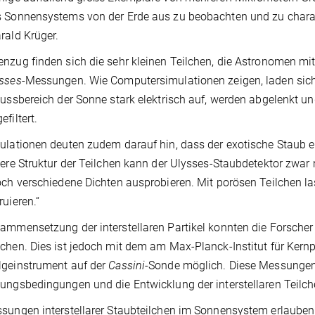
 Sonnensystems von der Erde aus zu beobachten und zu charakter
rald Krüger.
nzug finden sich die sehr kleinen Teilchen, die Astronomen mi
sses
-Messungen. Wie Computersimulationen zeigen, laden sich
lussbereich der Sonne stark elektrisch auf, werden abgelenkt 
filtert.
ulationen deuten zudem darauf hin, dass der exotische Staub ei
nere Struktur der Teilchen kann der Ulysses-Staubdetektor zwa
och verschiedene Dichten ausprobieren. Mit porösen Teilchen 
ruieren.“
ammensetzung der interstellaren Partikel konnten die Forsche
chen. Dies ist jedoch mit dem am Max-Planck-Institut für Kernp
lgeinstrument auf der
Cassini
-Sonde möglich. Diese Messungen 
ungsbedingungen und die Entwicklung der interstellaren Teilc
sungen interstellarer Staubteilchen im Sonnensystem erlauben s