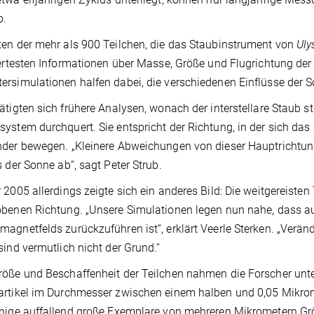
b.
en der mehr als 900 Teilchen, die das Staubinstrument von
Uly
iertesten Informationen über Masse, Größe und Flugrichtung de
rsimulationen halfen dabei, die verschiedenen Einflüsse der 
ätigten sich frühere Analysen, wonach der interstellare Staub s
ystem durchquert. Sie entspricht der Richtung, in der sich das
der bewegen. „Kleinere Abweichungen von dieser Hauptrichtu
s der Sonne ab“, sagt Peter Strub.
 2005 allerdings zeigte sich ein anderes Bild: Die weitgereisten
benen Richtung. „Unsere Simulationen legen nun nahe, dass a
agnetfelds zurückzuführen ist“, erklärt Veerle Sterken. „Verä
sind vermutlich nicht der Grund.“
öße und Beschaffenheit der Teilchen nahmen die Forscher unte
rtikel im Durchmesser zwischen einem halben und 0,05 Mikrome
nige auffallend große Exemplare von mehreren Mikrometern Gr