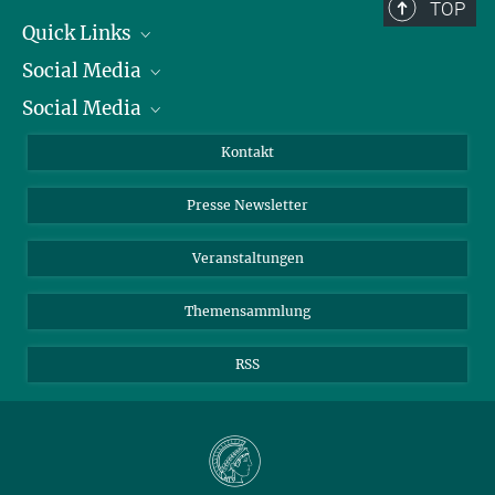
TOP
Quick Links
Social Media
Präsident
Social Media
Zahlen und Fakten
Bluesky
Jahresbericht
Mastodon
Facebook
Kontakt
Einkauf
LinkedIn
Instagram
Presse Newsletter
Meldestelle Fehlverhalten
TikTok
YouTube
Netiquette
Veranstaltungen
Themensammlung
RSS