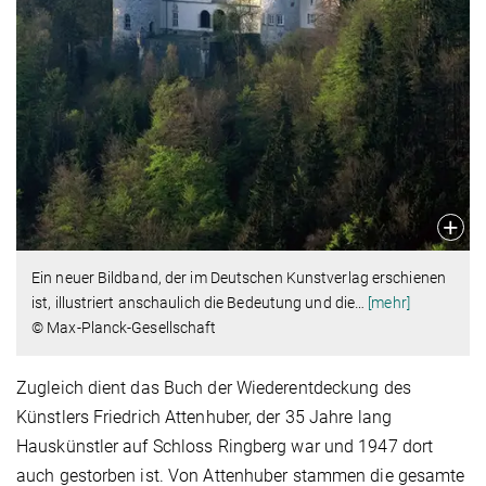
Ein neuer Bildband, der im Deutschen Kunstverlag erschienen
ist, illustriert anschaulich die Bedeutung und die
…
[mehr]
© Max-Planck-Gesellschaft
Zugleich dient das Buch der Wiederentdeckung des
Künstlers Friedrich Attenhuber, der 35 Jahre lang
Hauskünstler auf Schloss Ringberg war und 1947 dort
auch gestorben ist. Von Attenhuber stammen die gesamte