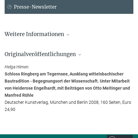
Presse-Newsletter
Weitere Informationen
Schloss Ringberg - Tagungsstätte der Max-
Planck-Gesellschaft
Originalveröffentlichungen
Helga Himen
Schloss Ringberg am Tegernsee, Ausklang wittelsbachischer
Bautradition - Begegnungsort der Wissenschaft. Unter Mitarbeit
von Heiderose Engelhardt, mit Beiträgen von Otto Meitinger und
Manfred Rühle
Deutscher Kunstverlag, München und Berlin 2008, 160 Seiten, Euro
24,90