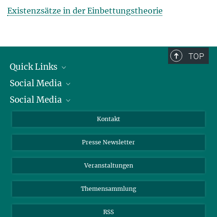
Existenzsätze in der Einbettungstheorie
TOP
Quick Links
Social Media
Präsident
Social Media
Zahlen und Fakten
Bluesky
Jahresbericht
Mastodon
Facebook
Kontakt
Einkauf
LinkedIn
Instagram
Presse Newsletter
Meldestelle Fehlverhalten
TikTok
YouTube
Netiquette
Veranstaltungen
Themensammlung
RSS