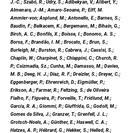
J.-C.; Szabó, R.; Udry, S.; Adibekyan, V.; Alibert, Y.;
Almenara, J.-M.; Amaro-Seoane, P.; Eiff, M.
Ammler-von; Asplund, M.; Antonello, E.; Barnes, S.;
Baudin, F.; Belkacem, K.; Bergemann, M.; Bihain, G.;
Birch, A. C.; Bonfils, X.; Boisse, I.; Bonomo, A. S.;
Borsa, F.; Brandão, I. M.; Brocato, E.; Brun, S.;
Burleigh, M.; Burston, R.; Cabrera, J.; Cassisi, S.;
Chaplin, W.; Charpinet, S.; Chiappini, C.; Church, R.
P.; Csizmadia, Sz.; Cunha, M.; Damasso, M.; Davies,
M. B.; Deeg, H. J.; Díaz, R. F.; Dreizler, S.; Dreyer, C.;
Eggenberger, P.; Ehrenreich, D.; Eigmüller, P.;
Erikson, A.; Farmer, R.; Feltzing, S.; de Oliveira
Fialho, F.; Figueira, P.; Forveille, T.; Fridlund, M.;
García, R. A.; Giommi, P.; Giuffrida, G.; Godolt, M.;
Gomes da Silva, J.; Granzer, T.; Grenfell, J. L.;
Grotsch-Noels, A.; Günther, E.; Haswell, C. A.;
Hatzes, A. P.; Hébrard, G.; Hekker, S.; Helled, R.;