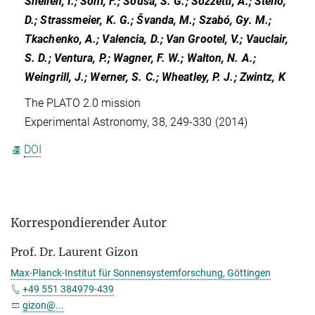
Snellen, I.; Sohl, F.; Sousa, S. G.; Sozzetti, A.; Stello,
D.; Strassmeier, K. G.; Švanda, M.; Szabó, Gy. M.;
Tkachenko, A.; Valencia, D.; Van Grootel, V.; Vauclair,
S. D.; Ventura, P.; Wagner, F. W.; Walton, N. A.;
Weingrill, J.; Werner, S. C.; Wheatley, P. J.; Zwintz, K
The PLATO 2.0 mission
Experimental Astronomy, 38, 249-330 (2014)
DOI
Korrespondierender Autor
Prof. Dr. Laurent Gizon
Max-Planck-Institut für Sonnensystemforschung, Göttingen
+49 551 384979-439
gizon@...