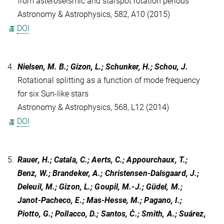
from asteroseismic and starspot rotation periods
Astronomy & Astrophysics, 582, A10 (2015)
DOI
4.
Nielsen, M. B.; Gizon, L.; Schunker, H.; Schou, J.
Rotational splitting as a function of mode frequency
for six Sun-like stars
Astronomy & Astrophysics, 568, L12 (2014)
DOI
5.
Rauer, H.; Catala, C.; Aerts, C.; Appourchaux, T.;
Benz, W.; Brandeker, A.; Christensen-Dalsgaard, J.;
Deleuil, M.; Gizon, L.; Goupil, M.-J.; Güdel, M.;
Janot-Pacheco, E.; Mas-Hesse, M.; Pagano, I.;
Piotto, G.; Pollacco, D.; Santos, Ċ.; Smith, A.; Suárez,