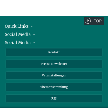
TOP
Quick Links
Social Media
Präsident
Social Media
Zahlen und Fakten
Bluesky
Jahresbericht
Mastodon
Facebook
Kontakt
Einkauf
LinkedIn
Instagram
Presse Newsletter
Meldestelle Fehlverhalten
TikTok
YouTube
Netiquette
Veranstaltungen
Themensammlung
RSS