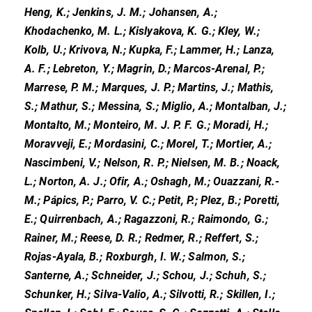
Heng, K.; Jenkins, J. M.; Johansen, A.;
Khodachenko, M. L.; Kislyakova, K. G.; Kley, W.;
Kolb, U.; Krivova, N.; Kupka, F.; Lammer, H.; Lanza,
A. F.; Lebreton, Y.; Magrin, D.; Marcos-Arenal, P.;
Marrese, P. M.; Marques, J. P.; Martins, J.; Mathis,
S.; Mathur, S.; Messina, S.; Miglio, A.; Montalban, J.;
Montalto, M.; Monteiro, M. J. P. F. G.; Moradi, H.;
Moravveji, E.; Mordasini, C.; Morel, T.; Mortier, A.;
Nascimbeni, V.; Nelson, R. P.; Nielsen, M. B.; Noack,
L.; Norton, A. J.; Ofir, A.; Oshagh, M.; Ouazzani, R.-
M.; Pápics, P.; Parro, V. C.; Petit, P.; Plez, B.; Poretti,
E.; Quirrenbach, A.; Ragazzoni, R.; Raimondo, G.;
Rainer, M.; Reese, D. R.; Redmer, R.; Reffert, S.;
Rojas-Ayala, B.; Roxburgh, I. W.; Salmon, S.;
Santerne, A.; Schneider, J.; Schou, J.; Schuh, S.;
Schunker, H.; Silva-Valio, A.; Silvotti, R.; Skillen, I.;