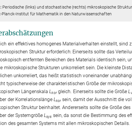
:
Periodische (links) und stochastische (rechts) mikroskopische Struktur
-Planck-Institut für Mathematik in den Naturwissenschaften
erabschätzungen
ich ein effektives homogenes Materialverhalten einstellt, sind 
roskopischen Struktur erforderlich: Einerseits sollte das Vertei
oskopisch entfernten Bereichen des Materials identisch sein, u
te mikroskopische Strukturen unkorreliert sein. Die kleinste Dis
ichen unkorreliert, das heißt statistisch voneinander unabhängi
cht typischerweise der charakteristischen Größe der mikroskopis
kopischen Längenskala
L
gleich. Einerseits sollte die Größe
L
kor
er der Korrelationslänge
L
sein, damit der Ausschnitt die vol
kor
opischen Struktur beinhaltet. Andererseits sollte die Größe de
ber der Systemgröße
L
sein, da sonst die Bestimmung des eff
sys
ion des gesamten Systems mit allen mikroskopischen Details.