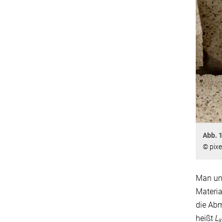
Abb. 1
© pixe
Man unt
Materia
die Abm
heißt
L
k