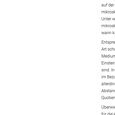
auf de
mikrosk
Unter w
mikrosk
wann k
Entspre
Art sch
Medium
Einstei
sind. I
im Bezu
allerdi
Abstand
Quotien
Überwie
für die