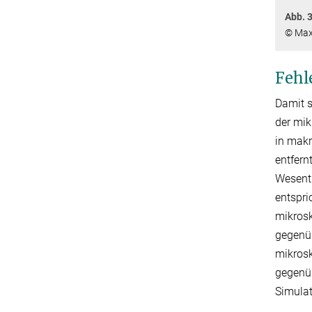
Abb. 3
© Max
Fehl
Damit s
der mik
in makr
entfern
Wesentl
entspri
mikros
gegenüb
mikrosk
gegenü
Simulat