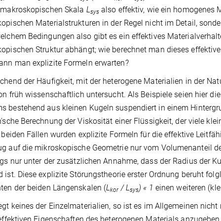
r makroskopischen Skala
L
also effektiv, wie ein homogenes 
sys
opischen Materialstrukturen in der Regel nicht im Detail, sonde
elchem Bedingungen also gibt es ein effektives Materialverhalt
opischen Struktur abhängt; wie berechnet man dieses effektive
ann man explizite Formeln erwarten?
chend der Häufigkeit, mit der heterogene Materialien in der Na
on früh wissenschaftlich untersucht. Als Beispiele seien hier die 
s bestehend aus kleinen Kugeln suspendiert in einem Hinterg
n'sche Berechnung der Viskosität einer Flüssigkeit, der viele kle
n beiden Fällen wurden explizite Formeln für die effektive Leitfähi
g auf die mikroskopische Geometrie nur vom Volumenanteil de
ngs nur unter der zusätzlichen Annahme, dass der Radius der K
 ist. Diese explizite Störungstheorie erster Ordnung beruht fol
ten der beiden Längenskalen (
L
/ L
) « 1
einen weiteren (kle
kor
sys
gt keines der Einzelmaterialien, so ist es im Allgemeinen nic
 effektiven Eigenschaften des heterogenen Materials anzugeben.