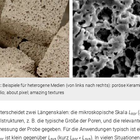
:
Beispiele für heterogene Medien (von links nach rechts): poröse Kera
lio; about.pixel; amazing textures
erscheidet zwei Längenskalen: die mikroskopische Skala
L
(
kor
lstrukturen, z. B. die typische Größe der Poren, und die rele
essung der Probe gegeben. Für die Anwendungen typisch ist ei
ist klein gegenüber
L
(kurz
L
«
L
). In vielen Situation
or
sys
kor
sys