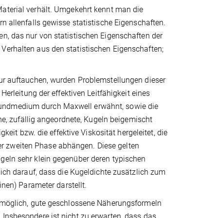
Material verhält. Umgekehrt kennt man die
rn allenfalls gewisse statistische Eigenschaften.
en, das nur von statistischen Eigenschaften der
 Verhalten aus den statistischen Eigenschaften;
tur auftauchen, wurden Problemstellungen dieser
Herleitung der effektiven Leitfähigkeit eines
rundmedium durch Maxwell erwähnt, sowie die
ine, zufällig angeordnete, Kugeln beigemischt
gkeit bzw. die effektive Viskosität hergeleitet, die
r zweiten Phase abhängen. Diese gelten
ugeln sehr klein gegenüber deren typischen
glich darauf, dass die Kugeldichte zusätzlich zum
inen) Parameter darstellt.
ht möglich, gute geschlossene Näherungsformeln
 Insbesondere ist nicht zu erwarten, dass das