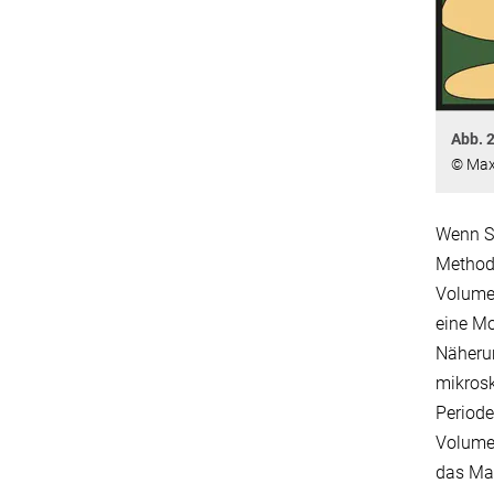
Abb. 2
© Max
Wenn St
Methode
Volumen
eine Mo
Näherun
mikrosk
Period
Volumen
das Mat