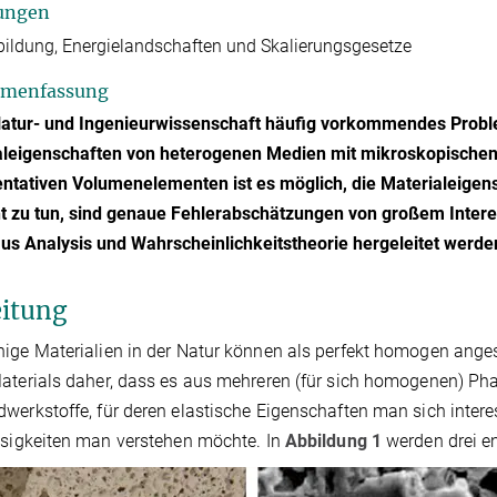
ungen
ildung, Energielandschaften und Skalierungsgesetze
menfassung
 Natur- und Ingenieurwissenschaft häufig vorkommendes Prob
aleigenschaften von heterogenen Medien mit mikroskopischen 
ntativen Volumenelementen ist es möglich, die Materialeigen
nt zu tun, sind genaue Fehlerabschätzungen von großem Inter
us Analysis und Wahrscheinlichkeitstheorie hergeleitet werde
eitung
ige Materialien in der Natur können als perfekt homogen anges
aterials daher, dass es aus mehreren (für sich homogenen) Pha
werkstoffe, für deren elastische Eigenschaften man sich intere
ssigkeiten man verstehen möchte. In
Abbildung 1
werden drei en