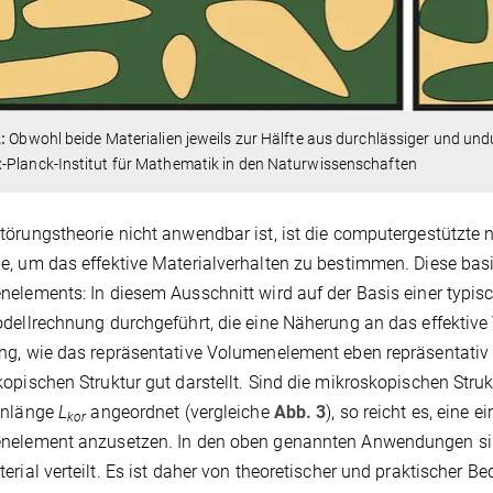
:
Obwohl beide Materialien jeweils zur Hälfte aus durchlässiger und undu
-Planck-Institut für Mathematik in den Naturwissenschaften
örungstheorie nicht anwendbar ist, ist die computergestützte 
, um das effektive Materialverhalten zu bestimmen. Diese basie
elements: In diesem Ausschnitt wird auf der Basis einer typis
dellrechnung durchgeführt, die eine Näherung an das effektive Ve
g, wie das repräsentative Volumenelement eben repräsentativ is
opischen Struktur gut darstellt. Sind die mikroskopischen Struk
enlänge
L
angeordnet (vergleiche
Abb. 3
), so reicht es, eine 
kor
element anzusetzen. In den oben genannten Anwendungen sind 
erial verteilt. Es ist daher von theoretischer und praktischer 