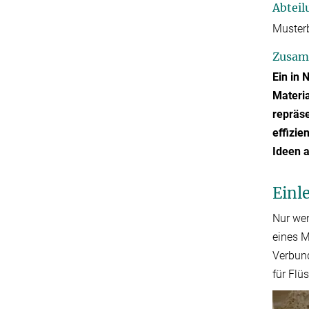
Abteil
Musterb
Zusam
Ein in
Materi
repräse
effizie
Ideen a
Einl
Nur wen
eines M
Verbund
für Flü