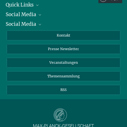
Quick Links
Social Media
Präsident
Social Media
Zahlen und Fakten
Bluesky
Jahresbericht
Mastodon
Facebook
Kontakt
Einkauf
LinkedIn
Instagram
Presse Newsletter
Meldestelle Fehlverhalten
TikTok
YouTube
Netiquette
Veranstaltungen
Themensammlung
RSS
MAX-PLANCK-GESELLSCHAFT