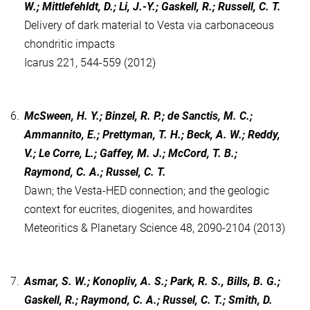
W.; Mittlefehldt, D.; Li, J.-Y.; Gaskell, R.; Russell, C. T.
Delivery of dark material to Vesta via carbonaceous
chondritic impacts
Icarus 221, 544-559 (2012)
6.
McSween, H. Y.; Binzel, R. P.; de Sanctis, M. C.;
Ammannito, E.; Prettyman, T. H.; Beck, A. W.; Reddy,
V.; Le Corre, L.; Gaffey, M. J.; McCord, T. B.;
Raymond, C. A.; Russel, C. T.
Dawn; the Vesta-HED connection; and the geologic
context for eucrites, diogenites, and howardites
Meteoritics & Planetary Science 48, 2090-2104 (2013)
7.
Asmar, S. W.; Konopliv, A. S.; Park, R. S., Bills, B. G.;
Gaskell, R.; Raymond, C. A.; Russel, C. T.; Smith, D.