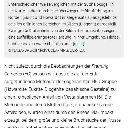
unterschiedlicher Weise verglichen mit der Südhalbkugel. In
der Karte ist dies durch eine überwiegende Blaufärbung im
Norden (Eukrit und Howardit) im Gegensatz zu ausgedehnten
gelblich-grünlichen Bereichen im Süden (Diogenit) dargestellt.
Zwei große Krater (links von der Bildmitte und rechts) zeigen
eine auffällige orange-rote Färbung in ihrer Umgebung. Hierbei
handelt es sich wahrscheinlich um
…
[mehr]
© NASA/JPL-Caltech/UCLA/MPS/DLR/IDA
Nicht zuletzt durch die Beobachtungen der
Framing
Cameras
(FC) wissen wir, dass die auf der Erde
aufgefundenen Meteorite der sogenannten HED-Gruppe
(Howardite, Eukrite, Diogenite; basaltische Gesteine) zu
einem erheblichen Anteil von Vesta stammen [6]. Die
Meteoride und deren Mutterkörper, erdbahnkreuzende
Asteroiden, wurden einst durch den Rheasilvia-Impakt
erzeugt, bei dem große und kleine Bruchstücke der Kruste
von Vesta auf Fluchtgeschwindigkeit beschleunigt