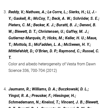
3.
Reddy, V.; Nathues, A.; Le Corre, L.; Sierks, H.; Li, J.-
Y.; Gaskell, R.; McCoy, T.; Beck, A. W.; Schröder, S. E.;
Pieters, C. M.; Becker, K. J.; Buratti, B. J.; Denevi, B.
W.; Blewett, D. T.; Christensen, U.; Gaffey, M. J.;
Gutierrez-Marqués, P.; Hicks, M.; Keller, H. U.; Maue,
T.; Mottola, S.; McFadden, L. A.; McSween, H. Y.;
Mittlefehldt, D.; O’Brien, D. P.; Raymond, C.; Russel, C.
T.
Color and albedo heterogeneity of Vesta from Dawn
Science 336, 700-704 (2012)
4.
Jaumann, R.; Williams, D. A.; Buczkowski, D. L.;
Yingst, R. A.; Preusker, F.; Hiesinger, H.;
Schmedemann, N.; Kneissl, T.; Vincent, J. B.; Blewett,