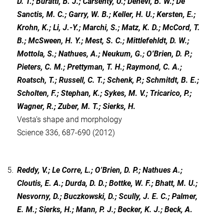
D. T.; Buratti, B. J.; Carsenty, U.; Denevi, B. W.; De
Sanctis, M. C.; Garry, W. B.; Keller, H. U.; Kersten, E.;
Krohn, K.; Li, J.-Y.; Marchi, S.; Matz, K. D.; McCord, T.
B.; McSween, H. Y.; Mest, S. C.; Mittlefehldt, D. W.;
Mottola, S.; Nathues, A.; Neukum, G.; O’Brien, D. P.;
Pieters, C. M.; Prettyman, T. H.; Raymond, C. A.;
Roatsch, T.; Russell, C. T.; Schenk, P.; Schmitdt, B. E.;
Scholten, F.; Stephan, K.; Sykes, M. V.; Tricarico, P.;
Wagner, R.; Zuber, M. T.; Sierks, H.
Vesta’s shape and morphology
Science 336, 687-690 (2012)
5.
Reddy, V.; Le Corre, L.; O’Brien, D. P.; Nathues A.;
Cloutis, E. A.; Durda, D. D.; Bottke, W. F.; Bhatt, M. U.;
Nesvorny, D.; Buczkowski, D.; Scully, J. E. C.; Palmer,
E. M.; Sierks, H.; Mann, P. J.; Becker, K. J.; Beck, A.