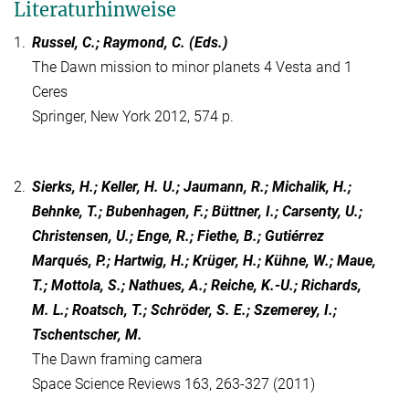
Literaturhinweise
1.
Russel, C.; Raymond, C. (Eds.)
The Dawn mission to minor planets 4 Vesta and 1
Ceres
Springer, New York 2012, 574 p.
2.
Sierks, H.; Keller, H. U.; Jaumann, R.; Michalik, H.;
Behnke, T.; Bubenhagen, F.; Büttner, I.; Carsenty, U.;
Christensen, U.; Enge, R.; Fiethe, B.; Gutiérrez
Marqués, P.; Hartwig, H.; Krüger, H.; Kühne, W.; Maue,
T.; Mottola, S.; Nathues, A.; Reiche, K.-U.; Richards,
M. L.; Roatsch, T.; Schröder, S. E.; Szemerey, I.;
Tschentscher, M.
The Dawn framing camera
Space Science Reviews 163, 263-327 (2011)