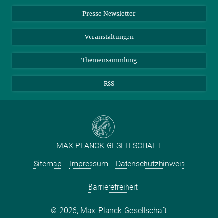
Einkauf
LinkedIn
Instagram
Presse Newsletter
Meldestelle Fehlverhalten
TikTok
YouTube
Netiquette
Veranstaltungen
Themensammlung
RSS
MAX-PLANCK-GESELLSCHAFT
Sitemap
Impressum
Datenschutzhinweis
Barrierefreiheit
2026, Max-Planck-Gesellschaft