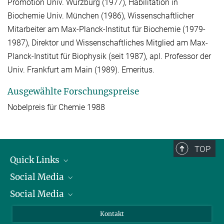
Promotion Univ. Würzburg (1977), Habilitation in
Biochemie Univ. München (1986), Wissenschaftlicher
Mitarbeiter am Max-Planck-Institut für Biochemie (1979-
1987), Direktor und Wissenschaftliches Mitglied am Max-
Planck-Institut für Biophysik (seit 1987), apl. Professor der
Univ. Frankfurt am Main (1989). Emeritus.
Ausgewählte Forschungspreise
Nobelpreis für Chemie 1988
TOP
Quick Links
Social Media
Präsident
Social Media
Zahlen und Fakten
Bluesky
Jahresbericht
Mastodon
Facebook
Kontakt