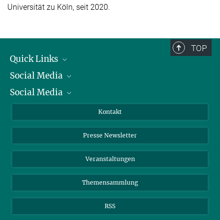
Universität zu Köln, seit 2020.
TOP
Quick Links
Social Media
Präsident
Social Media
Zahlen und Fakten
Bluesky
Jahresbericht
Mastodon
Facebook
Kontakt
Einkauf
LinkedIn
Instagram
Presse Newsletter
Meldestelle Fehlverhalten
TikTok
YouTube
Netiquette
Veranstaltungen
Themensammlung
RSS