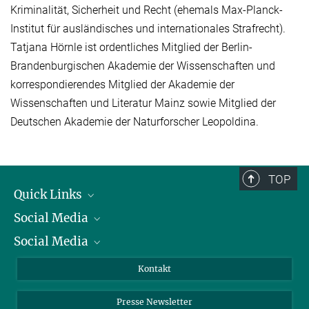
Kriminalität, Sicherheit und Recht (ehemals Max-Planck-
Institut für ausländisches und internationales Strafrecht).
Tatjana Hörnle ist ordentliches Mitglied der Berlin-
Brandenburgischen Akademie der Wissenschaften und
korrespondierendes Mitglied der Akademie der
Wissenschaften und Literatur Mainz sowie Mitglied der
Deutschen Akademie der Naturforscher Leopoldina.
TOP
Quick Links
Social Media
Präsident
Social Media
Zahlen und Fakten
Bluesky
Jahresbericht
Mastodon
Facebook
Kontakt
Einkauf
LinkedIn
Instagram
Presse Newsletter