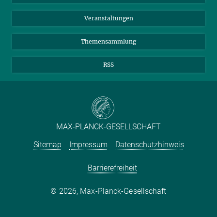
Meldestelle Fehlverhalten
TikTok
YouTube
Netiquette
Veranstaltungen
Themensammlung
RSS
MAX-PLANCK-GESELLSCHAFT
Sitemap
Impressum
Datenschutzhinweis
Barrierefreiheit
2026, Max-Planck-Gesellschaft