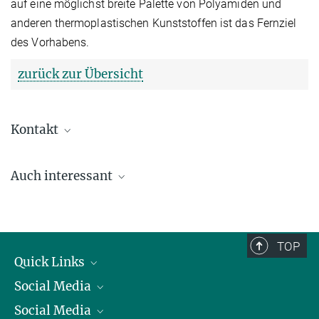
auf eine möglichst breite Palette von Polyamiden und
anderen thermoplastischen Kunststoffen ist das Fernziel
des Vorhabens.
zurück zur Übersicht
Kontakt
Andrea Eiden
Auch interessant
+49 89 2108-2504
andrea.eiden@...
Max-DePoly
Das Max-DePoly-Projekt basiert auf dem neuen Konzept der
TOP
geschlossenen Kreislaufwirtschaft: Kunststoffe werden
Quick Links
hergestellt, verwendet und anschließend chemisch zu Monomeren
depolymerisiert. Die Projekt-Website erläutert die Details und stellt
Social Media
Präsident
die Ergebnisse vor.
Social Media
Zahlen und Fakten
Bluesky