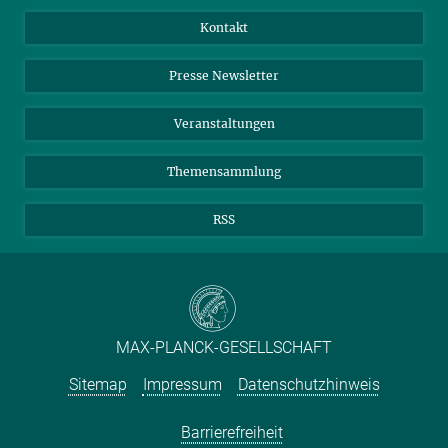
mehr
Jahresbericht
Mastodon
Facebook
Kontakt
Einkauf
LinkedIn
Instagram
Presse Newsletter
Meldestelle Fehlverhalten
TikTok
YouTube
Netiquette
Veranstaltungen
Themensammlung
RSS
MAX-PLANCK-GESELLSCHAFT
Sitemap
Impressum
Datenschutzhinweis
Barrierefreiheit